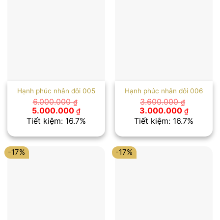
Hạnh phúc nhân đôi 005
Hạnh phúc nhân đôi 006
6.000.000
3.600.000
₫
₫
Giá
Giá
Giá
Giá
5.000.000
3.000.000
₫
₫
gốc
hiện
gốc
hiện
Tiết kiệm: 16.7%
Tiết kiệm: 16.7%
là:
tại
là:
tại
6.000.000 ₫.
là:
3.600.000 ₫.
là:
5.000.000 ₫.
3.000.00
-17%
-17%