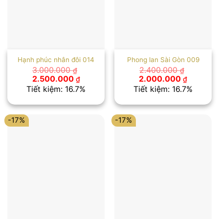
Hạnh phúc nhân đôi 014
Phong lan Sài Gòn 009
3.000.000
2.400.000
₫
₫
Giá
Giá
Giá
Giá
2.500.000
2.000.000
₫
₫
gốc
hiện
gốc
hiện
Tiết kiệm: 16.7%
Tiết kiệm: 16.7%
là:
tại
là:
tại
3.000.000 ₫.
là:
2.400.000 ₫.
là:
2.500.000 ₫.
2.000.00
-17%
-17%