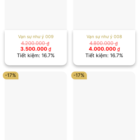
Vạn sự như ý 009
Vạn sự như ý 008
4.200.000
4.800.000
₫
₫
Giá
Giá
Giá
Giá
3.500.000
4.000.000
₫
₫
gốc
hiện
gốc
hiện
Tiết kiệm: 16.7%
Tiết kiệm: 16.7%
là:
tại
là:
tại
4.200.000 ₫.
là:
4.800.000 ₫.
là:
3.500.000 ₫.
4.000.00
-17%
-17%