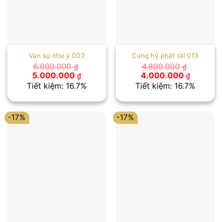
Vạn sự như ý 002
Cung hỷ phát tài 013
6.000.000
4.800.000
₫
₫
Giá
Giá
Giá
Giá
5.000.000
4.000.000
₫
₫
gốc
hiện
gốc
hiện
Tiết kiệm: 16.7%
Tiết kiệm: 16.7%
là:
tại
là:
tại
6.000.000 ₫.
là:
4.800.000 ₫.
là:
5.000.000 ₫.
4.000.00
-17%
-17%