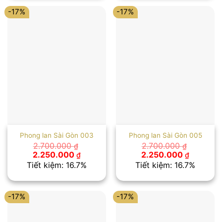
2.250.000 ₫.
3.750.00
-17%
-17%
Phong lan Sài Gòn 003
Phong lan Sài Gòn 005
2.700.000
2.700.000
₫
₫
Giá
Giá
Giá
Giá
2.250.000
2.250.000
₫
₫
gốc
hiện
gốc
hiện
Tiết kiệm: 16.7%
Tiết kiệm: 16.7%
là:
tại
là:
tại
2.700.000 ₫.
là:
2.700.000 ₫.
là:
2.250.000 ₫.
2.250.00
-17%
-17%