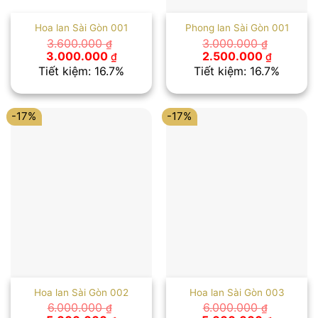
Hoa lan Sài Gòn 001
Phong lan Sài Gòn 001
3.600.000
3.000.000
₫
₫
Giá
Giá
Giá
Giá
3.000.000
2.500.000
₫
₫
gốc
hiện
gốc
hiện
Tiết kiệm: 16.7%
Tiết kiệm: 16.7%
là:
tại
là:
tại
3.600.000 ₫.
là:
3.000.000 ₫.
là:
3.000.000 ₫.
2.500.00
-17%
-17%
Hoa lan Sài Gòn 002
Hoa lan Sài Gòn 003
6.000.000
6.000.000
₫
₫