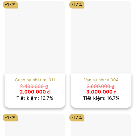
-17%
-17%
Cung hỷ phát tài 011
Vạn sự như ý 004
2.400.000
3.600.000
₫
₫
Giá
Giá
Giá
Giá
2.000.000
3.000.000
₫
₫
gốc
hiện
gốc
hiện
Tiết kiệm: 16.7%
Tiết kiệm: 16.7%
là:
tại
là:
tại
2.400.000 ₫.
là:
3.600.000 ₫.
là:
2.000.000 ₫.
3.000.00
-17%
-17%