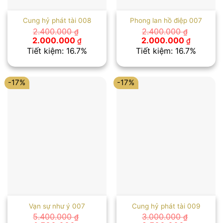
Cung hỷ phát tài 008
Phong lan hồ điệp 007
2.400.000
2.400.000
₫
₫
Giá
Giá
Giá
Giá
2.000.000
2.000.000
₫
₫
gốc
hiện
gốc
hiện
Tiết kiệm: 16.7%
Tiết kiệm: 16.7%
là:
tại
là:
tại
2.400.000 ₫.
là:
2.400.000 ₫.
là:
2.000.000 ₫.
2.000.00
-17%
-17%
Vạn sự như ý 007
Cung hỷ phát tài 009
5.400.000
3.000.000
₫
₫