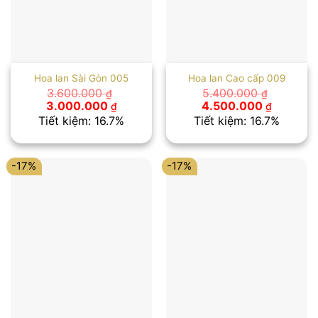
Hoa lan Sài Gòn 005
Hoa lan Cao cấp 009
3.600.000
5.400.000
₫
₫
Giá
Giá
Giá
Giá
3.000.000
4.500.000
₫
₫
gốc
hiện
gốc
hiện
Tiết kiệm: 16.7%
Tiết kiệm: 16.7%
là:
tại
là:
tại
3.600.000 ₫.
là:
5.400.000 ₫.
là:
3.000.000 ₫.
4.500.00
-17%
-17%