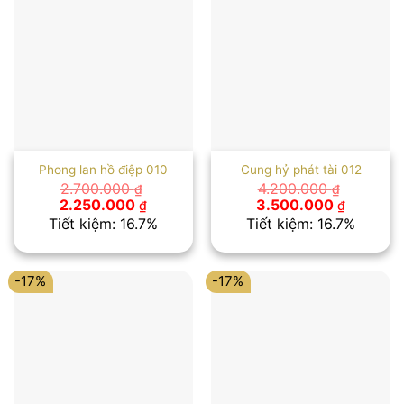
Phong lan hồ điệp 010
Cung hỷ phát tài 012
2.700.000
4.200.000
₫
₫
Giá
Giá
Giá
Giá
2.250.000
3.500.000
₫
₫
gốc
hiện
gốc
hiện
Tiết kiệm: 16.7%
Tiết kiệm: 16.7%
là:
tại
là:
tại
2.700.000 ₫.
là:
4.200.000 ₫.
là:
2.250.000 ₫.
3.500.00
-17%
-17%