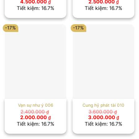
Giá
Giá
Giá
Giá
4.500.000
2.500.000
₫
₫
gốc
hiện
gốc
hiện
Tiết kiệm: 16.7%
Tiết kiệm: 16.7%
là:
tại
là:
tại
5.400.000 ₫.
là:
3.000.000 ₫.
là:
4.500.000 ₫.
2.500.00
-17%
-17%
Vạn sự như ý 006
Cung hỷ phát tài 010
2.400.000
3.600.000
₫
₫
Giá
Giá
Giá
Giá
2.000.000
3.000.000
₫
₫
gốc
hiện
gốc
hiện
Tiết kiệm: 16.7%
Tiết kiệm: 16.7%
là:
tại
là:
tại
2.400.000 ₫.
là:
3.600.000 ₫.
là:
2.000.000 ₫.
3.000.00