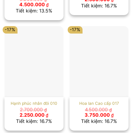
gốc
hiện
Giá
Giá
4.500.000
₫
Tiết kiệm: 16.7%
là:
tại
gốc
hiện
Tiết kiệm: 13.5%
3.000.000 ₫.
là:
là:
tại
2.500.00
5.200.000 ₫.
là:
4.500.000 ₫.
-17%
-17%
Hạnh phúc nhân đôi 010
Hoa lan Cao cấp 017
2.700.000
4.500.000
₫
₫
Giá
Giá
Giá
Giá
2.250.000
3.750.000
₫
₫
gốc
hiện
gốc
hiện
Tiết kiệm: 16.7%
Tiết kiệm: 16.7%
là:
tại
là:
tại
2.700.000 ₫.
là:
4.500.000 ₫.
là: