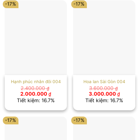
-17%
-17%
Hạnh phúc nhân đôi 004
Hoa lan Sài Gòn 004
2.400.000
3.600.000
₫
₫
Giá
Giá
Giá
Giá
2.000.000
3.000.000
₫
₫
gốc
hiện
gốc
hiện
Tiết kiệm: 16.7%
Tiết kiệm: 16.7%
là:
tại
là:
tại
2.400.000 ₫.
là:
3.600.000 ₫.
là:
2.000.000 ₫.
3.000.00
-17%
-17%