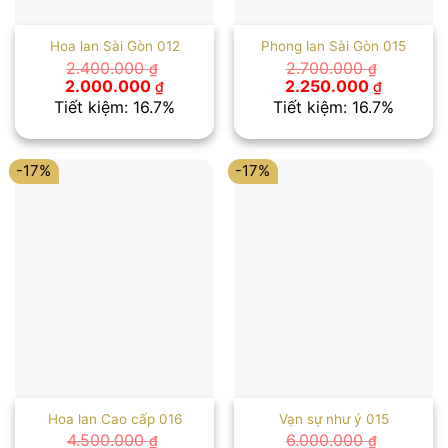
Hoa lan Sài Gòn 012
Phong lan Sài Gòn 015
2.400.000
2.700.000
₫
₫
Giá
Giá
Giá
Giá
2.000.000
2.250.000
₫
₫
gốc
hiện
gốc
hiện
Tiết kiệm: 16.7%
Tiết kiệm: 16.7%
là:
tại
là:
tại
2.400.000 ₫.
là:
2.700.000 ₫.
là:
2.000.000 ₫.
2.250.00
-17%
-17%
Hoa lan Cao cấp 016
Vạn sự như ý 015
4.500.000
6.000.000
₫
₫