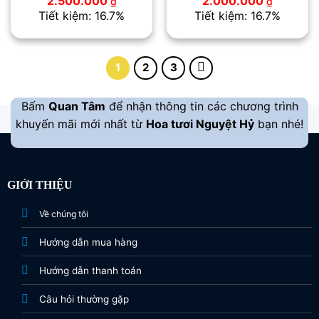
2.500.000
2.000.000
₫
₫
gốc
hiện
gốc
hiện
Tiết kiệm: 16.7%
Tiết kiệm: 16.7%
là:
tại
là:
tại
3.000.000 ₫.
là:
2.400.000 ₫.
là:
2.500.000 ₫.
2.000.00
1
2
3
Bấm
Quan Tâm
để nhận thông tin các chương trình
khuyến mãi mới nhất từ
Hoa tươi Nguyệt Hỷ
bạn nhé!
GIỚI THIỆU
Về chúng tôi
Hướng dẫn mua hàng
Hướng dẫn thanh toán
Câu hỏi thường gặp