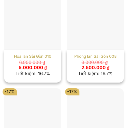
Hoa lan Sài Gòn 010
Phong lan Sài Gòn 008
6.000.000
3.000.000
₫
₫
Giá
Giá
Giá
Giá
5.000.000
2.500.000
₫
₫
gốc
hiện
gốc
hiện
Tiết kiệm: 16.7%
Tiết kiệm: 16.7%
là:
tại
là:
tại
6.000.000 ₫.
là:
3.000.000 ₫.
là:
5.000.000 ₫.
2.500.00
-17%
-17%