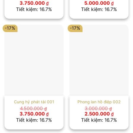
Giá
Giá
Giá
Giá
3.750.000
5.000.000
₫
₫
gốc
hiện
gốc
hiện
Tiết kiệm: 16.7%
Tiết kiệm: 16.7%
là:
tại
là:
tại
4.500.000 ₫.
là:
6.000.000 ₫.
là:
3.750.000 ₫.
5.000.00
-17%
-17%
Cung hỷ phát tài 001
Phong lan hồ điệp 002
4.500.000
3.000.000
₫
₫
Giá
Giá
Giá
Giá
3.750.000
2.500.000
₫
₫
gốc
hiện
gốc
hiện
Tiết kiệm: 16.7%
Tiết kiệm: 16.7%
là:
tại
là:
tại
4.500.000 ₫.
là:
3.000.000 ₫.
là:
3.750.000 ₫.
2.500.00