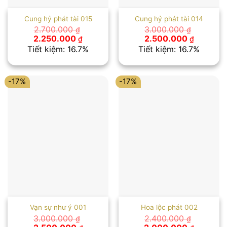
Cung hỷ phát tài 015
Cung hỷ phát tài 014
2.700.000
3.000.000
₫
₫
Giá
Giá
Giá
Giá
2.250.000
2.500.000
₫
₫
gốc
hiện
gốc
hiện
Tiết kiệm: 16.7%
Tiết kiệm: 16.7%
là:
tại
là:
tại
2.700.000 ₫.
là:
3.000.000 ₫.
là:
2.250.000 ₫.
2.500.00
-17%
-17%
Vạn sự như ý 001
Hoa lộc phát 002
3.000.000
2.400.000
₫
₫
Giá
Giá
Giá
Giá