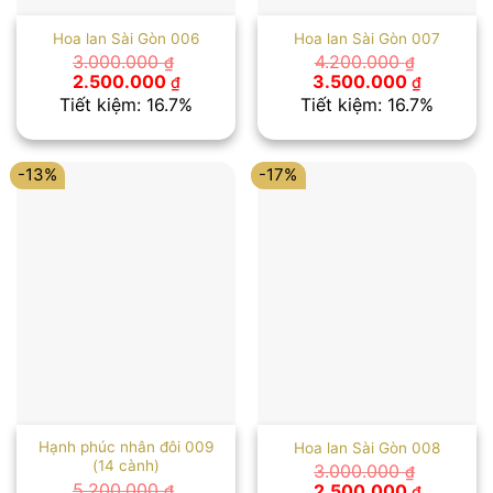
Hoa lan Sài Gòn 006
Hoa lan Sài Gòn 007
3.000.000
4.200.000
₫
₫
Giá
Giá
Giá
Giá
2.500.000
3.500.000
₫
₫
gốc
hiện
gốc
hiện
Tiết kiệm: 16.7%
Tiết kiệm: 16.7%
là:
tại
là:
tại
3.000.000 ₫.
là:
4.200.000 ₫.
là:
2.500.000 ₫.
3.500.00
-13%
-17%
Hạnh phúc nhân đôi 009
Hoa lan Sài Gòn 008
(14 cành)
3.000.000
₫
Giá
Giá
5.200.000
2.500.000
₫
₫