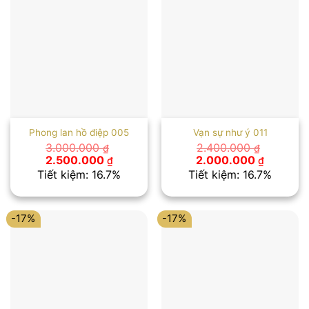
Phong lan hồ điệp 005
Vạn sự như ý 011
3.000.000
2.400.000
₫
₫
Giá
Giá
Giá
Giá
2.500.000
2.000.000
₫
₫
gốc
hiện
gốc
hiện
Tiết kiệm: 16.7%
Tiết kiệm: 16.7%
là:
tại
là:
tại
3.000.000 ₫.
là:
2.400.000 ₫.
là:
2.500.000 ₫.
2.000.00
-17%
-17%