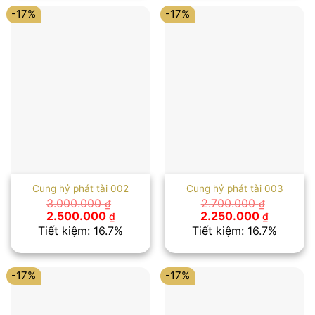
-17%
-17%
Cung hỷ phát tài 002
Cung hỷ phát tài 003
3.000.000
2.700.000
₫
₫
Giá
Giá
Giá
Giá
2.500.000
2.250.000
₫
₫
gốc
hiện
gốc
hiện
Tiết kiệm: 16.7%
Tiết kiệm: 16.7%
là:
tại
là:
tại
3.000.000 ₫.
là:
2.700.000 ₫.
là:
2.500.000 ₫.
2.250.00
-17%
-17%