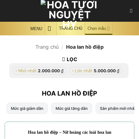
Skip
to
content
TRANG CHỦ
Chọn mẫu
MENU
Trang chủ
/
Hoa lan hồ điệp
LỌC
₫
₫
Nhỏ nhất
2.000.000
Lớn nhất
5.000.000
HOA LAN HỒ ĐIỆP
Mức giá giảm dần
Mức giá tăng dần
Sản phẩm mới nhất
Hoa lan hồ điệp – Nữ hoàng các loài hoa lan