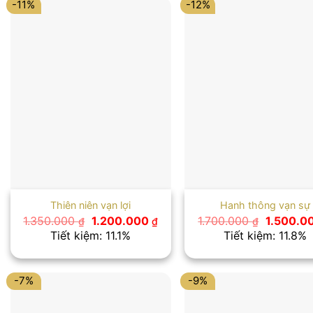
-11%
-12%
Thiên niên vạn lợi
Hanh thông vạn sự
Giá
Giá
Giá
1.350.000
1.200.000
1.700.000
1.500.0
₫
₫
₫
gốc
hiện
gốc
Tiết kiệm: 11.1%
Tiết kiệm: 11.8%
là:
tại
là:
1.350.000 ₫.
là:
1.700.00
1.200.000 ₫.
-7%
-9%