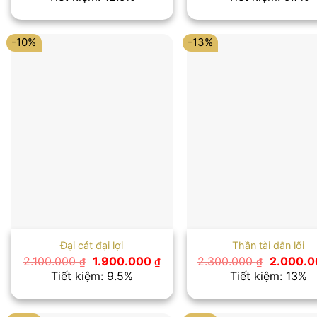
là:
tại
là:
1.550.000 ₫.
là:
1.650.00
1.350.000 ₫.
-10%
-13%
Đại cát đại lợi
Thần tài dẫn lối
Giá
Giá
Giá
2.100.000
1.900.000
2.300.000
2.000.
₫
₫
₫
gốc
hiện
gốc
Tiết kiệm: 9.5%
Tiết kiệm: 13%
là:
tại
là:
2.100.000 ₫.
là:
2.300.00
1.900.000 ₫.