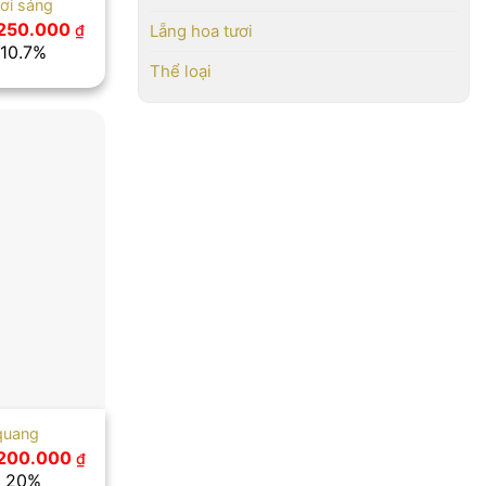
ơi sáng
iá
Giá
.250.000
₫
Lẵng hoa tươi
ốc
hiện
 10.7%
:
tại
Thể loại
400.000 ₫.
là:
1.250.000 ₫.
 quang
á
Giá
.200.000
₫
ốc
hiện
: 20%