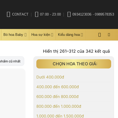
CONTACT
07:00 - 23:00
0934123036 - 0989578353
Bó hoa Baby
Hoa sự kiện
Kiểu dáng hoa
Đã
Hiển thị 261–312 của 342 kết quả
sắp
phẩm cũ nhất
CHỌN HOA THEO GIÁ:
xếp
the
mới
Dưới 400.000đ
nhấ
400.000 đến 600.000đ
600.000 đến 800.000đ
800.000 đến 1.000.000đ
1.000.000 đến 1.500.000đ