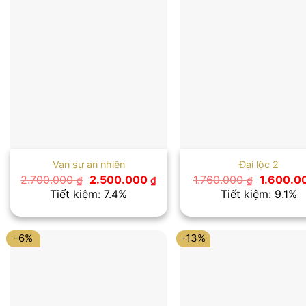
Vạn sự an nhiên
Đại lộc 2
Giá
Giá
Giá
2.700.000
2.500.000
1.760.000
1.600.0
₫
₫
₫
gốc
hiện
gốc
Tiết kiệm: 7.4%
Tiết kiệm: 9.1%
là:
tại
là:
2.700.000 ₫.
là:
1.760.000
2.500.000 ₫.
-6%
-13%