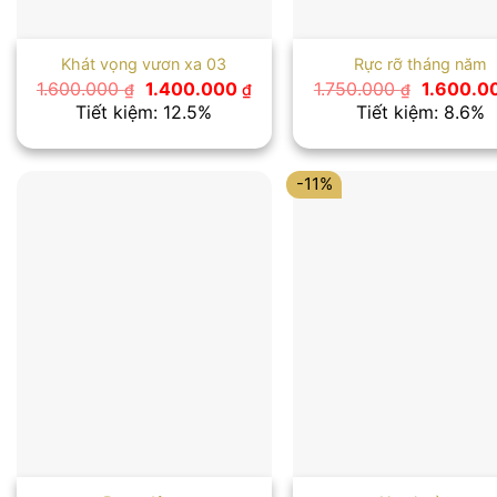
Khát vọng vươn xa 03
Rực rỡ tháng năm
Giá
Giá
Giá
1.600.000
1.400.000
1.750.000
1.600.0
₫
₫
₫
gốc
hiện
gốc
Tiết kiệm: 12.5%
Tiết kiệm: 8.6%
là:
tại
là:
1.600.000 ₫.
là:
1.750.000
1.400.000 ₫.
-11%