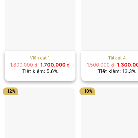
Viên cát 1
Tài cát 4
Giá
Giá
Giá
1.800.000
1.700.000
1.500.000
1.300.0
₫
₫
₫
gốc
hiện
gốc
Tiết kiệm: 5.6%
Tiết kiệm: 13.3%
là:
tại
là:
1.800.000 ₫.
là:
1.500.00
1.700.000 ₫.
-12%
-10%