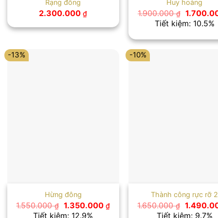
Rạng đông
Huy hoàng
Giá
2.300.000
1.900.000
1.700.0
₫
₫
gốc
Tiết kiệm: 10.5%
là:
1.900.00
-13%
-10%
Hừng đông
Thành công rực rỡ 
Giá
Giá
Giá
1.550.000
1.350.000
1.650.000
1.490.0
₫
₫
₫
gốc
hiện
gốc
Tiết kiệm: 12.9%
Tiết kiệm: 9.7%