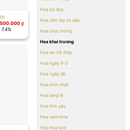
Hoa bó đẹp
đạt
Hoa cầm tay cô dâu
á
Giá
.500.000
₫
ốc
hiện
: 7.4%
Hoa chúc mừng
tại
700.000 ₫.
là:
2.500.000 ₫.
Hoa khai trương
Hoa lan hồ điệp
Hoa ngày 8-3
Hoa ngày tết
Hoa sinh nhật
Hoa tang lễ
Hoa tình yêu
Hoa valentine
Hộp hoa tươi