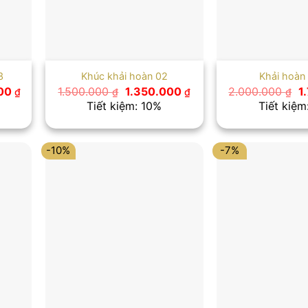
3
Khúc khải hoàn 02
Khải hoàn
Giá
Giá
Giá
G
000
1.500.000
1.350.000
2.000.000
1
₫
₫
₫
₫
hiện
gốc
hiện
g
Tiết kiệm: 10%
Tiết kiệm
tại
là:
tại
là
0 ₫.
là:
1.500.000 ₫.
là:
2
1.850.000 ₫.
1.350.000 ₫.
-10%
-7%