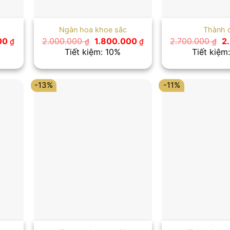
Ngàn hoa khoe sắc
Thành 
Giá
Giá
Giá
Gi
00
2.000.000
1.800.000
2.700.000
2
₫
₫
₫
₫
hiện
gốc
hiện
g
Tiết kiệm: 10%
Tiết kiệm
tại
là:
tại
là:
 ₫.
là:
2.000.000 ₫.
là:
2.
1.600.000 ₫.
1.800.000 ₫.
-13%
-11%