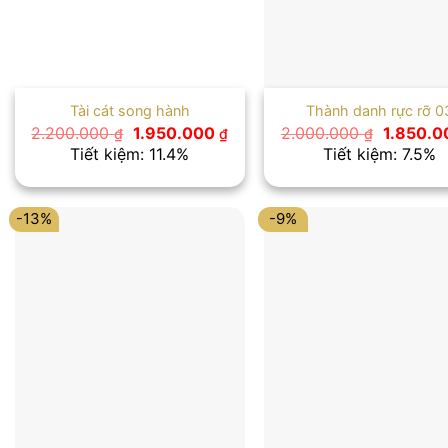
Tài cát song hành
Thành danh rực rỡ 0
Giá
Giá
Giá
2.200.000
1.950.000
2.000.000
1.850.
₫
₫
₫
gốc
hiện
gốc
Tiết kiệm: 11.4%
Tiết kiệm: 7.5%
là:
tại
là:
2.200.000 ₫.
là:
2.000.00
1.950.000 ₫.
-13%
-9%