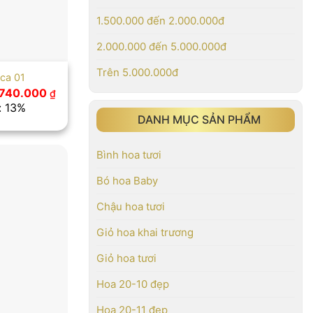
1.500.000 đến 2.000.000đ
2.000.000 đến 5.000.000đ
Trên 5.000.000đ
 ca 01
iá
Giá
.740.000
₫
ốc
hiện
: 13%
:
tại
DANH MỤC SẢN PHẨM
.000.000 ₫.
là:
1.740.000 ₫.
Bình hoa tươi
Bó hoa Baby
Chậu hoa tươi
Giỏ hoa khai trương
Giỏ hoa tươi
Hoa 20-10 đẹp
Hoa 20-11 đẹp