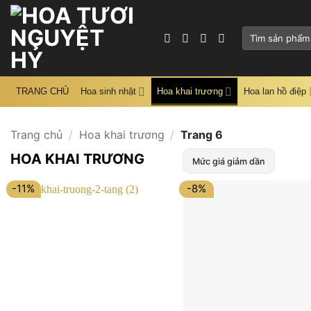
Skip
to
Tìm
content
kiếm:
TRANG CHỦ
Hoa sinh nhật
Hoa khai trương
Hoa lan hồ điệp
Trang chủ
/
Hoa khai trương
/
Trang 6
HOA KHAI TRƯƠNG
Mức giá giảm dần
-11%
-8%