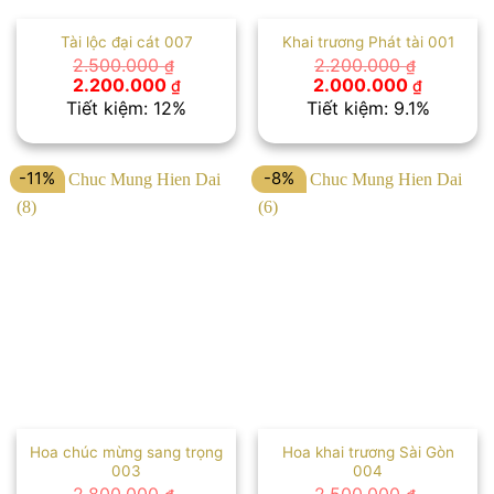
Tài lộc đại cát 007
Khai trương Phát tài 001
2.500.000
2.200.000
₫
₫
Giá
Giá
Giá
Giá
2.200.000
2.000.000
₫
₫
gốc
hiện
gốc
hiện
Tiết kiệm: 12%
Tiết kiệm: 9.1%
là:
tại
là:
tại
2.500.000 ₫.
là:
2.200.000 ₫.
là:
2.200.000 ₫.
2.000.00
-11%
-8%
Hoa chúc mừng sang trọng
Hoa khai trương Sài Gòn
003
004
2.800.000
2.500.000