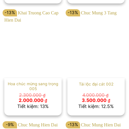
2.200.000 ₫.
là:
2.200.000 ₫.
là:
2.000.000 ₫.
2.000.00
-13%
-13%
Hoa chúc mừng sang trọng
Tài lộc đại cát 002
005
2.300.000
4.000.000
₫
₫
Giá
Giá
Giá
Giá
2.000.000
3.500.000
₫
₫
gốc
hiện
gốc
hiện
Tiết kiệm: 13%
Tiết kiệm: 12.5%
là:
tại
là:
tại
2.300.000 ₫.
là:
4.000.000 ₫.
là:
2.000.000 ₫.
3.500.00
-9%
-13%