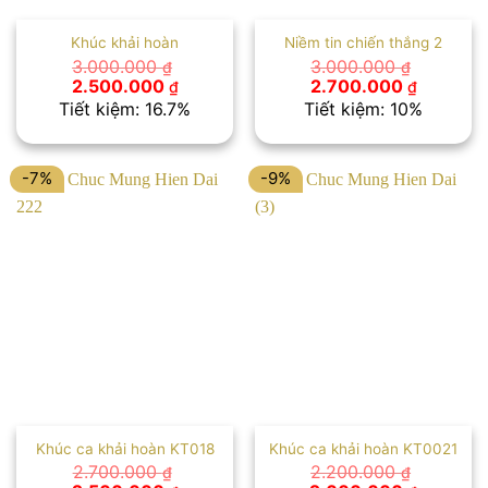
Khúc khải hoàn
Niềm tin chiến thắng 2
3.000.000
3.000.000
₫
₫
Giá
Giá
Giá
Giá
2.500.000
2.700.000
₫
₫
gốc
hiện
gốc
hiện
Tiết kiệm: 16.7%
Tiết kiệm: 10%
là:
tại
là:
tại
3.000.000 ₫.
là:
3.000.000 ₫.
là:
2.500.000 ₫.
2.700.00
-7%
-9%
Khúc ca khải hoàn KT018
Khúc ca khải hoàn KT0021
2.700.000
2.200.000
₫
₫