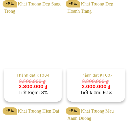
-8%
-9%
Thành đạt KT004
Thành đạt KT007
2.500.000
2.200.000
₫
₫
Giá
Giá
Giá
Giá
2.300.000
2.000.000
₫
₫
gốc
hiện
gốc
hiện
Tiết kiệm: 8%
Tiết kiệm: 9.1%
là:
tại
là:
tại
2.500.000 ₫.
là:
2.200.000 ₫.
là:
2.300.000 ₫.
2.000.00
-8%
-8%