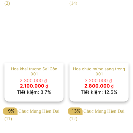
Hoa khai trương Sài Gòn
Hoa chúc mừng sang trọng
001
001
2.300.000
3.200.000
₫
₫
Giá
Giá
Giá
Giá
2.100.000
2.800.000
₫
₫
gốc
hiện
gốc
hiện
Tiết kiệm: 8.7%
Tiết kiệm: 12.5%
là:
tại
là:
tại
2.300.000 ₫.
là:
3.200.000 ₫.
là:
2.100.000 ₫.
2.800.00
-9%
-13%