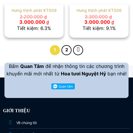
Hưng thịnh phát KT009
Hưng thịnh phát KT006
3.200.000
3.300.000
₫
₫
Giá
Giá
Giá
Giá
3.000.000
3.000.000
₫
₫
gốc
hiện
gốc
hiện
Tiết kiệm: 6.3%
Tiết kiệm: 9.1%
là:
tại
là:
tại
3.200.000 ₫.
là:
3.300.000 ₫.
là:
3.000.000 ₫.
3.000.00
1
2
Bấm
Quan Tâm
để nhận thông tin các chương trình
khuyến mãi mới nhất từ
Hoa tươi Nguyệt Hỷ
bạn nhé!
GIỚI THIỆU
Về chúng tôi