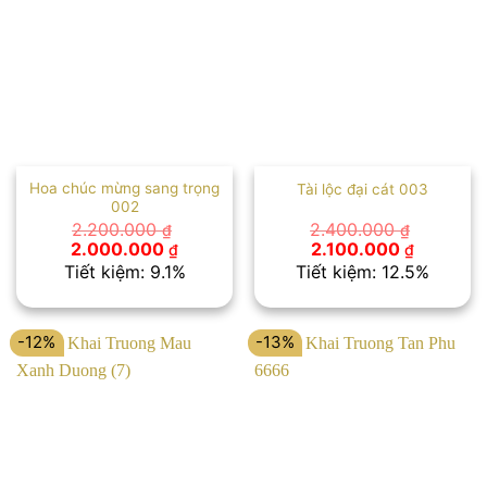
Hoa chúc mừng sang trọng
Tài lộc đại cát 003
002
2.200.000
2.400.000
₫
₫
Giá
Giá
Giá
Giá
2.000.000
2.100.000
₫
₫
gốc
hiện
gốc
hiện
Tiết kiệm: 9.1%
Tiết kiệm: 12.5%
là:
tại
là:
tại
2.200.000 ₫.
là:
2.400.000 ₫.
là:
2.000.000 ₫.
2.100.00
-12%
-13%