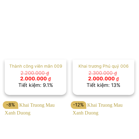
Thành công viên mãn 009
Khai trương Phú quý 006
2.200.000
2.300.000
₫
₫
Giá
Giá
Giá
Giá
2.000.000
2.000.000
₫
₫
gốc
hiện
gốc
hiện
Tiết kiệm: 9.1%
Tiết kiệm: 13%
là:
tại
là:
tại
2.200.000 ₫.
là:
2.300.000 ₫.
là:
2.000.000 ₫.
2.000.00
Hoa Tang Khai Truong Dep Cao Cap
-8%
-12%
Đặt hoa khai trương, hoa chúc mừng đẹp – trang trọng ở Nguyệt
Hỷ Flowers