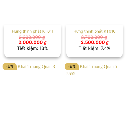
Hưng thịnh phát KT011
Hưng thịnh phát KT010
2.300.000
2.700.000
₫
₫
Giá
Giá
Giá
Giá
2.000.000
2.500.000
₫
₫
gốc
hiện
gốc
hiện
Tiết kiệm: 13%
Tiết kiệm: 7.4%
là:
tại
là:
tại
2.300.000 ₫.
là:
2.700.000 ₫.
là:
2.000.000 ₫.
2.500.00
-6%
-9%