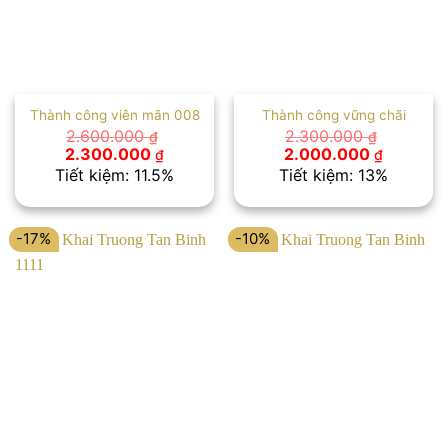
Thành công viên mãn 008
Thành công vững chãi
2.600.000
2.300.000
₫
₫
Giá
Giá
Giá
Giá
2.300.000
2.000.000
₫
₫
gốc
hiện
gốc
hiện
Tiết kiệm: 11.5%
Tiết kiệm: 13%
là:
tại
là:
tại
2.600.000 ₫.
là:
2.300.000 ₫.
là:
2.300.000 ₫.
2.000.00
-17%
-10%