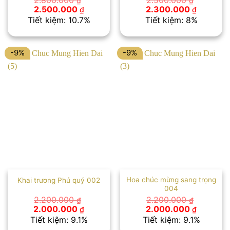
₫
₫
Giá
Giá
Giá
Giá
2.500.000
2.300.000
₫
₫
gốc
hiện
gốc
hiện
Tiết kiệm: 10.7%
Tiết kiệm: 8%
là:
tại
là:
tại
2.800.000 ₫.
là:
2.500.000 ₫.
là:
2.500.000 ₫.
2.300.00
-9%
-9%
Hoa chúc mừng sang trọng
Khai trương Phú quý 002
004
2.200.000
2.200.000
₫
₫
Giá
Giá
Giá
Giá
2.000.000
2.000.000
₫
₫
gốc
hiện
gốc
hiện
Tiết kiệm: 9.1%
Tiết kiệm: 9.1%
là:
tại
là:
tại