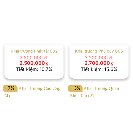
10. Chúc quán ăn luôn mua may bán đắt và tăng
trưởng vượt bậc trong những năm sắp tới.
Khai trương Phát tài 002
Khai trương Phú quý 005
2.800.000
3.200.000
₫
₫
Giá
Giá
Giá
Giá
2.500.000
2.700.000
₫
₫
gốc
hiện
gốc
hiện
Tiết kiệm: 10.7%
Tiết kiệm: 15.6%
là:
tại
là:
tại
2.800.000 ₫.
là:
3.200.000 ₫.
là:
2.500.000 ₫.
2.700.00
-7%
-13%