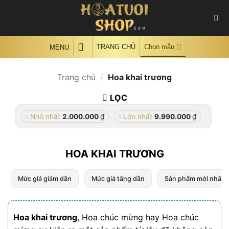
Skip
to
content
TRANG CHỦ
Chọn mẫu
MENU
Trang chủ
/
Hoa khai trương
LỌC
₫
₫
Nhỏ nhất
2.000.000
Lớn nhất
9.990.000
HOA KHAI TRƯƠNG
Mức giá giảm dần
Mức giá tăng dần
Sản phẩm mới nhất
Hoa khai trương
, Hoa chúc mừng hay Hoa chúc