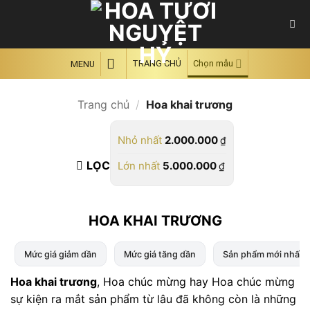
Skip
to
content
TRANG CHỦ
Chọn mẫu
MENU
Trang chủ
/
Hoa khai trương
Nhỏ nhất
2.000.000
₫
LỌC
Lớn nhất
5.000.000
₫
HOA KHAI TRƯƠNG
Mức giá giảm dần
Mức giá tăng dần
Sản phẩm mới nhất
Hoa khai trương
, Hoa chúc mừng hay Hoa chúc mừng
sự kiện ra mắt sản phẩm từ lâu đã không còn là những