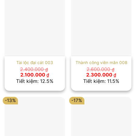
Tài lộc đại cát 003
Thành công viên mãn 008
2.400.000
2.600.000
₫
₫
Giá
Giá
Giá
Giá
2.100.000
2.300.000
₫
₫
gốc
hiện
gốc
hiện
Tiết kiệm: 12.5%
Tiết kiệm: 11.5%
là:
tại
là:
tại
2.400.000 ₫.
là:
2.600.000 ₫.
là:
2.100.000 ₫.
2.300.00
-13%
-17%