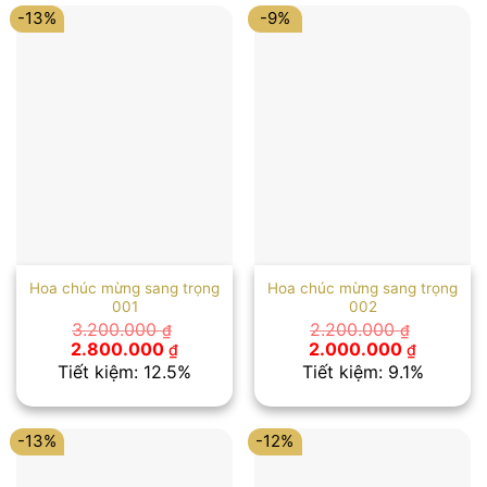
-13%
-9%
Hoa chúc mừng sang trọng
Hoa chúc mừng sang trọng
001
002
3.200.000
2.200.000
₫
₫
Giá
Giá
Giá
Giá
2.800.000
2.000.000
₫
₫
gốc
hiện
gốc
hiện
Tiết kiệm: 12.5%
Tiết kiệm: 9.1%
là:
tại
là:
tại
3.200.000 ₫.
là:
2.200.000 ₫.
là:
2.800.000 ₫.
2.000.00
-13%
-12%