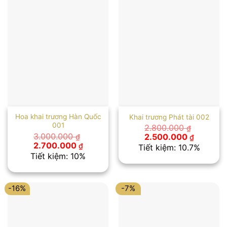
Hoa khai trương Hàn Quốc
Khai trương Phát tài 002
001
2.800.000
₫
Giá
Giá
3.000.000
2.500.000
₫
₫
gốc
hiện
Giá
Giá
2.700.000
₫
Tiết kiệm: 10.7%
là:
tại
gốc
hiện
Tiết kiệm: 10%
2.800.000 ₫.
là:
là:
tại
2.500.00
3.000.000 ₫.
là:
2.700.000 ₫.
-16%
-7%