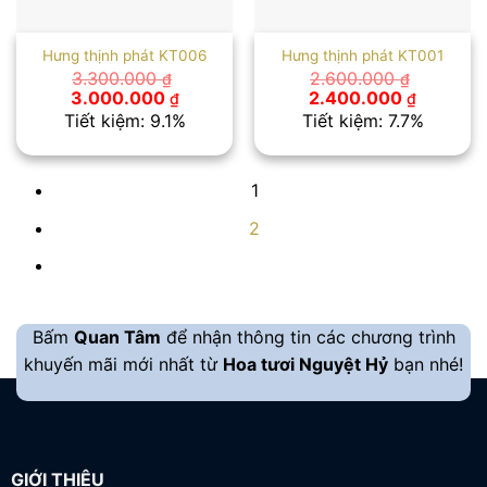
Hưng thịnh phát KT006
Hưng thịnh phát KT001
3.300.000
2.600.000
₫
₫
Giá
Giá
Giá
Giá
3.000.000
2.400.000
₫
₫
gốc
hiện
gốc
hiện
Tiết kiệm: 9.1%
Tiết kiệm: 7.7%
là:
tại
là:
tại
3.300.000 ₫.
là:
2.600.000 ₫.
là:
3.000.000 ₫.
2.400.00
1
2
Bấm
Quan Tâm
để nhận thông tin các chương trình
khuyến mãi mới nhất từ
Hoa tươi Nguyệt Hỷ
bạn nhé!
GIỚI THIỆU