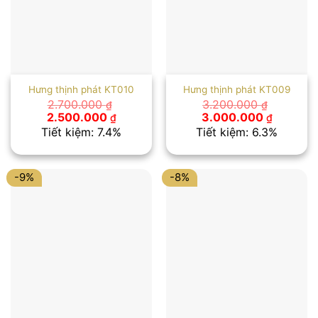
Hưng thịnh phát KT010
Hưng thịnh phát KT009
2.700.000
3.200.000
₫
₫
Giá
Giá
Giá
Giá
2.500.000
3.000.000
₫
₫
gốc
hiện
gốc
hiện
Tiết kiệm: 7.4%
Tiết kiệm: 6.3%
là:
tại
là:
tại
2.700.000 ₫.
là:
3.200.000 ₫.
là:
2.500.000 ₫.
3.000.00
-9%
-8%