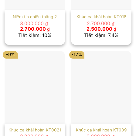
Niềm tin chiến thắng 2
Khúc ca khải hoàn KT018
3.000.000
2.700.000
₫
₫
Giá
Giá
Giá
Giá
2.700.000
2.500.000
₫
₫
gốc
hiện
gốc
hiện
Tiết kiệm: 10%
Tiết kiệm: 7.4%
là:
tại
là:
tại
3.000.000 ₫.
là:
2.700.000 ₫.
là:
2.700.000 ₫.
2.500.00
-9%
-17%
Khúc ca khải hoàn KT0021
Khúc ca khải hoàn KT009