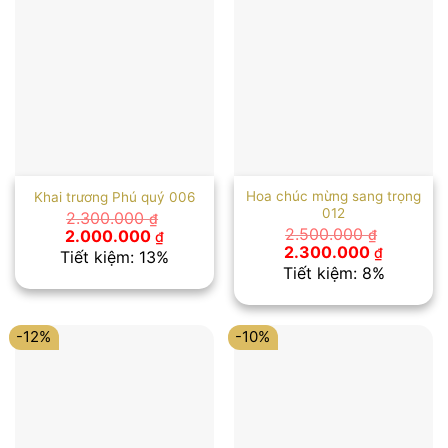
Hoa chúc mừng sang trọng
Khai trương Phú quý 006
012
2.300.000
₫
Giá
Giá
2.500.000
2.000.000
₫
₫
gốc
hiện
Giá
Giá
2.300.000
₫
Tiết kiệm: 13%
là:
tại
gốc
hiện
Tiết kiệm: 8%
2.300.000 ₫.
là:
là:
tại
2.000.000 ₫.
2.500.000 ₫.
là:
2.300.00
-12%
-10%