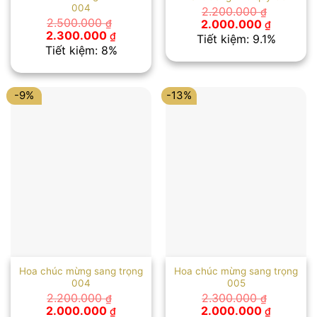
004
2.200.000
₫
Giá
Giá
2.500.000
2.000.000
₫
₫
gốc
hiện
Giá
Giá
2.300.000
₫
Tiết kiệm: 9.1%
là:
tại
gốc
hiện
Tiết kiệm: 8%
2.200.000 ₫.
là:
là:
tại
2.000.00
2.500.000 ₫.
là:
2.300.000 ₫.
-9%
-13%
Hoa chúc mừng sang trọng
Hoa chúc mừng sang trọng
004
005
2.200.000
2.300.000
₫
₫
Giá
Giá
Giá
Giá
2.000.000
2.000.000
₫
₫