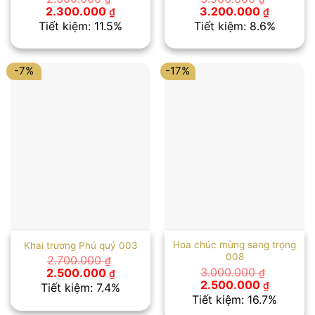
Giá
Giá
Giá
Giá
2.300.000
3.200.000
₫
₫
gốc
hiện
gốc
hiện
Tiết kiệm: 11.5%
Tiết kiệm: 8.6%
là:
tại
là:
tại
2.600.000 ₫.
là:
3.500.000 ₫.
là:
2.300.000 ₫.
3.200.00
-7%
-17%
Hoa chúc mừng sang trọng
Khai trương Phú quý 003
008
2.700.000
₫
Giá
Giá
3.000.000
2.500.000
₫
₫
gốc
hiện
Giá
Giá
2.500.000
₫
Tiết kiệm: 7.4%
là:
tại
gốc
hiện
Tiết kiệm: 16.7%
2.700.000 ₫.
là:
là:
tại