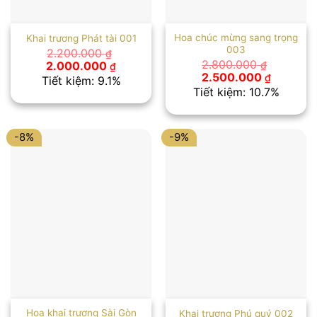
Hoa chúc mừng sang trọng
Khai trương Phát tài 001
003
2.200.000
₫
Giá
Giá
2.800.000
2.000.000
₫
₫
gốc
hiện
Giá
Giá
2.500.000
₫
Tiết kiệm: 9.1%
là:
tại
gốc
hiện
Tiết kiệm: 10.7%
2.200.000 ₫.
là:
là:
tại
2.000.000 ₫.
2.800.000 ₫.
là:
2.500.00
-8%
-9%
Hoa khai trương Sài Gòn
Khai trương Phú quý 002