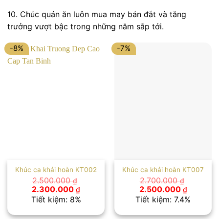
10. Chúc quán ăn luôn mua may bán đắt và tăng
trưởng vượt bậc trong những năm sắp tới.
-8%
-7%
Khúc ca khải hoàn KT002
Khúc ca khải hoàn KT007
2.500.000
2.700.000
₫
₫
Giá
Giá
Giá
Giá
2.300.000
2.500.000
₫
₫
gốc
hiện
gốc
hiện
Tiết kiệm: 8%
Tiết kiệm: 7.4%
là:
tại
là:
tại
2.500.000 ₫.
là:
2.700.000 ₫.
là: