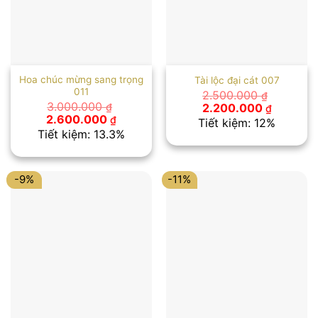
Hoa chúc mừng sang trọng
Tài lộc đại cát 007
011
2.500.000
₫
Giá
Giá
3.000.000
2.200.000
₫
₫
gốc
hiện
Giá
Giá
2.600.000
₫
Tiết kiệm: 12%
là:
tại
gốc
hiện
Tiết kiệm: 13.3%
2.500.000 ₫.
là:
là:
tại
2.200.00
3.000.000 ₫.
là:
2.600.000 ₫.
-9%
-11%