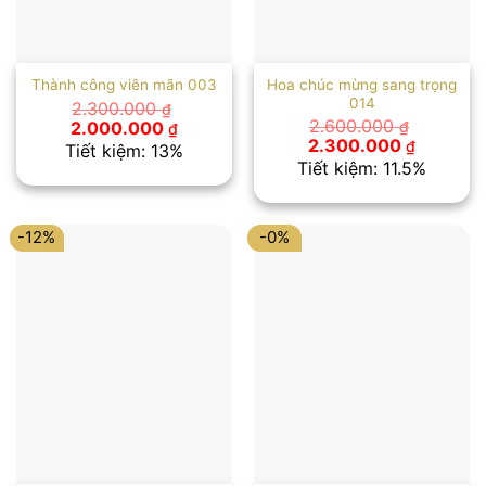
Hoa chúc mừng sang trọng
Thành công viên mãn 003
014
2.300.000
₫
Giá
Giá
2.600.000
2.000.000
₫
₫
gốc
hiện
Giá
Giá
2.300.000
₫
Tiết kiệm: 13%
là:
tại
gốc
hiện
Tiết kiệm: 11.5%
2.300.000 ₫.
là:
là:
tại
2.000.000 ₫.
2.600.000 ₫.
là:
2.300.00
-12%
-0%