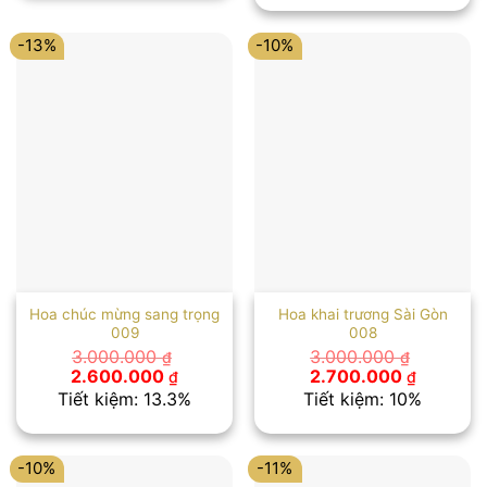
2.500.000 ₫.
3.000.000 ₫.
là:
2.500.00
-13%
-10%
Hoa chúc mừng sang trọng
Hoa khai trương Sài Gòn
009
008
3.000.000
3.000.000
₫
₫
Giá
Giá
Giá
Giá
2.600.000
2.700.000
₫
₫
gốc
hiện
gốc
hiện
Tiết kiệm: 13.3%
Tiết kiệm: 10%
là:
tại
là:
tại
3.000.000 ₫.
là:
3.000.000 ₫.
là:
2.600.000 ₫.
2.700.00
-10%
-11%