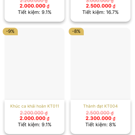
2.200.000
3.000.000
₫
₫
Giá
Giá
Giá
Giá
2.000.000
2.500.000
₫
₫
gốc
hiện
gốc
hiện
Tiết kiệm: 9.1%
Tiết kiệm: 16.7%
là:
tại
là:
tại
2.200.000 ₫.
là:
3.000.000 ₫.
là:
2.000.000 ₫.
2.500.00
-9%
-8%
Khúc ca khải hoàn KT011
Thành đạt KT004
2.200.000
2.500.000
₫
₫
Giá
Giá
Giá
Giá
2.000.000
2.300.000
₫
₫
gốc
hiện
gốc
hiện
Tiết kiệm: 9.1%
Tiết kiệm: 8%
là:
tại
là:
tại
2.200.000 ₫.
là:
2.500.000 ₫.
là: