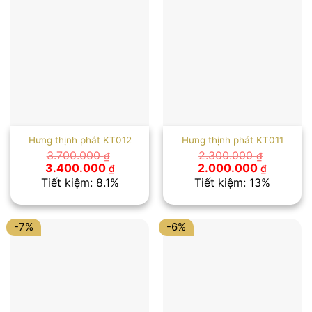
Hưng thịnh phát KT012
Hưng thịnh phát KT011
3.700.000
2.300.000
₫
₫
Giá
Giá
Giá
Giá
3.400.000
2.000.000
₫
₫
gốc
hiện
gốc
hiện
Tiết kiệm: 8.1%
Tiết kiệm: 13%
là:
tại
là:
tại
3.700.000 ₫.
là:
2.300.000 ₫.
là:
3.400.000 ₫.
2.000.00
-7%
-6%