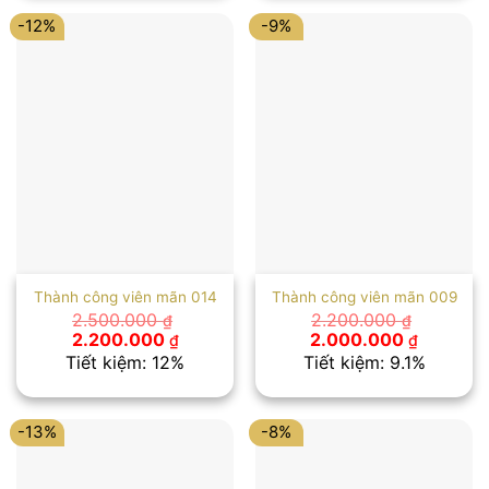
2.300.000 ₫.
2.500.00
-12%
-9%
Thành công viên mãn 014
Thành công viên mãn 009
2.500.000
2.200.000
₫
₫
Giá
Giá
Giá
Giá
2.200.000
2.000.000
₫
₫
gốc
hiện
gốc
hiện
Tiết kiệm: 12%
Tiết kiệm: 9.1%
là:
tại
là:
tại
2.500.000 ₫.
là:
2.200.000 ₫.
là:
2.200.000 ₫.
2.000.00
-13%
-8%