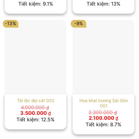
gốc
hiện
gốc
hiện
Tiết kiệm: 9.1%
Tiết kiệm: 13%
là:
tại
là:
tại
2.200.000 ₫.
là:
2.300.000 ₫.
là:
2.000.000 ₫.
2.000.00
-13%
-9%
Hoa khai trương Sài Gòn
Tài lộc đại cát 002
001
4.000.000
₫
Giá
Giá
2.300.000
3.500.000
₫
₫
gốc
hiện
Giá
Giá
2.100.000
₫
Tiết kiệm: 12.5%
là:
tại
gốc
hiện
Tiết kiệm: 8.7%
4.000.000 ₫.
là:
là:
tại
3.500.000 ₫.
2.300.000 ₫.
là:
2.100.00