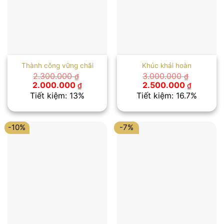
Thành công vững chãi
Khúc khải hoàn
2.300.000
3.000.000
₫
₫
Giá
Giá
Giá
Giá
2.000.000
2.500.000
₫
₫
gốc
hiện
gốc
hiện
Tiết kiệm: 13%
Tiết kiệm: 16.7%
là:
tại
là:
tại
2.300.000 ₫.
là:
3.000.000 ₫.
là:
2.000.000 ₫.
2.500.00
-10%
-7%