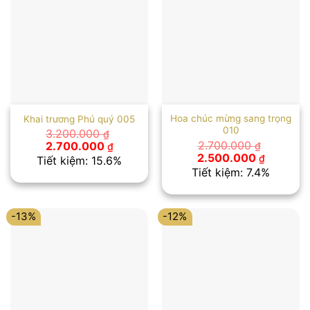
Hoa chúc mừng sang trọng
Khai trương Phú quý 005
010
3.200.000
₫
Giá
Giá
2.700.000
2.700.000
₫
₫
gốc
hiện
Giá
Giá
2.500.000
₫
Tiết kiệm: 15.6%
là:
tại
gốc
hiện
Tiết kiệm: 7.4%
3.200.000 ₫.
là:
là:
tại
2.700.000 ₫.
2.700.000 ₫.
là:
2.500.00
-13%
-12%