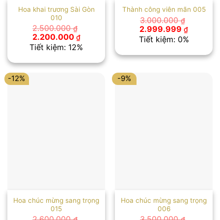
Hoa khai trương Sài Gòn
Thành công viên mãn 005
010
3.000.000
₫
Giá
Giá
2.500.000
2.999.999
₫
₫
gốc
hiện
Giá
Giá
2.200.000
₫
Tiết kiệm: 0%
là:
tại
gốc
hiện
Tiết kiệm: 12%
3.000.000 ₫.
là:
là:
tại
2.999.99
2.500.000 ₫.
là:
2.200.000 ₫.
-12%
-9%
Hoa chúc mừng sang trọng
Hoa chúc mừng sang trọng
015
006
2.600.000
3.500.000
₫
₫