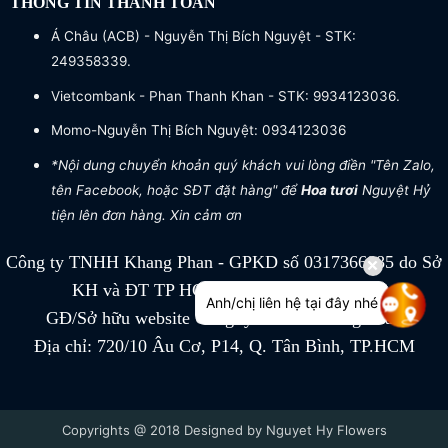
THÔNG TIN THANH TOÁN
Á Châu (ACB) - Nguyễn Thị Bích Nguyệt - STK:
249358339.
Vietcombank - Phan Thanh Khan - STK: 9934123036.
Momo-Nguyễn Thị Bích Nguyệt: 0934123036
*Nội dung chuyển khoản quý khách vui lòng điền "Tên Zalo,
tên Facebook, hoặc SĐT đặt hàng" để
Hoa tươi
Nguyệt Hỷ
tiện lên đơn hàng. Xin cảm ơn
Công ty TNHH Khang Phan - GPKD số 0317366885 do Sở
KH và ĐT TP HCM cấp ngày 04/07/2022
Anh/chị liên hệ tại đây nhé
GĐ/Sở hữu website Công ty TNHH Khang Phan
Địa chỉ: 720/10 Âu Cơ, P14, Q. Tân Bình, TP.HCM
Copyrights @ 2018 Designed by Nguyet Hy Flowers