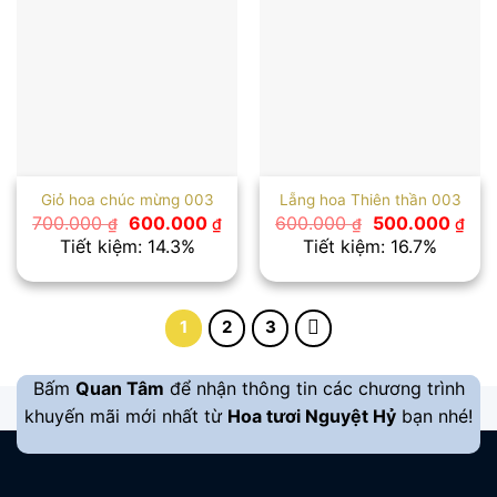
Giỏ hoa chúc mừng 003
Lẵng hoa Thiên thần 003
Giá
Giá
Giá
Giá
700.000
600.000
600.000
500.000
₫
₫
₫
₫
gốc
hiện
gốc
hiệ
Tiết kiệm: 14.3%
Tiết kiệm: 16.7%
là:
tại
là:
tại
700.000 ₫.
là:
600.000 ₫.
là:
600.000 ₫.
500
1
2
3
Bấm
Quan Tâm
để nhận thông tin các chương trình
khuyến mãi mới nhất từ
Hoa tươi Nguyệt Hỷ
bạn nhé!