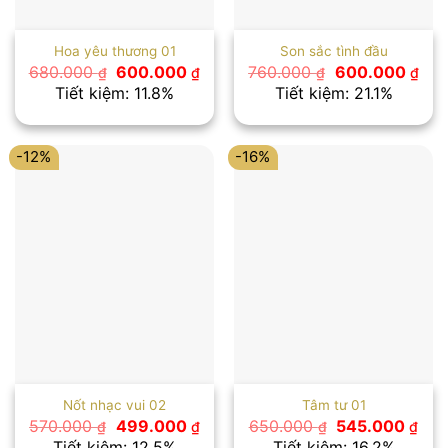
Hoa yêu thương 01
Son sắc tình đầu
Giá
Giá
Giá
Giá
680.000
600.000
760.000
600.000
₫
₫
₫
₫
gốc
hiện
gốc
hiệ
Tiết kiệm: 11.8%
Tiết kiệm: 21.1%
là:
tại
là:
tại
680.000 ₫.
là:
760.000 ₫.
là:
600.000 ₫.
600
-12%
-16%
Nốt nhạc vui 02
Tâm tư 01
Giá
Giá
Giá
Giá
570.000
499.000
650.000
545.000
₫
₫
₫
₫
gốc
hiện
gốc
hiệ
Tiết kiệm: 12.5%
Tiết kiệm: 16.2%