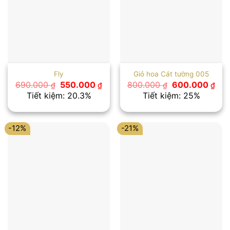
Fly
Giỏ hoa Cát tường 005
Giá
Giá
Giá
Giá
690.000
550.000
800.000
600.000
₫
₫
₫
₫
gốc
hiện
gốc
hiệ
Tiết kiệm: 20.3%
Tiết kiệm: 25%
là:
tại
là:
tại
690.000 ₫.
là:
800.000 ₫.
là:
550.000 ₫.
600
-12%
-21%