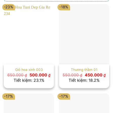
-23%
-18%
Giỏ hoa xinh 003
Thương thầm 01
Giá
Giá
Giá
Giá
650.000
500.000
550.000
450.000
₫
₫
₫
₫
gốc
hiện
gốc
hiệ
Tiết kiệm: 23.1%
Tiết kiệm: 18.2%
là:
tại
là:
tại
650.000 ₫.
là:
550.000 ₫.
là:
500.000 ₫.
450
-17%
-17%