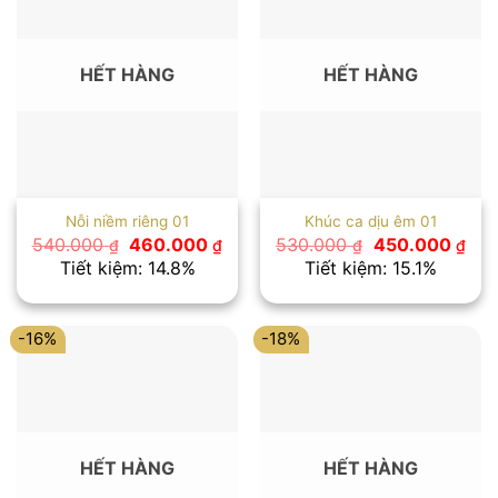
HẾT HÀNG
HẾT HÀNG
Nỗi niềm riêng 01
Khúc ca dịu êm 01
Giá
Giá
Giá
Giá
540.000
460.000
530.000
450.000
₫
₫
₫
₫
gốc
hiện
gốc
hiệ
Tiết kiệm: 14.8%
Tiết kiệm: 15.1%
là:
tại
là:
tại
540.000 ₫.
là:
530.000 ₫.
là:
460.000 ₫.
450
-16%
-18%
HẾT HÀNG
HẾT HÀNG