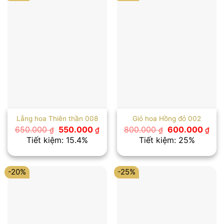
Lẵng hoa Thiên thần 008
Giỏ hoa Hồng đỏ 002
Giá
Giá
Giá
Giá
650.000
550.000
800.000
600.000
₫
₫
₫
₫
gốc
hiện
gốc
hiệ
Tiết kiệm: 15.4%
Tiết kiệm: 25%
là:
tại
là:
tại
650.000 ₫.
là:
800.000 ₫.
là:
550.000 ₫.
600
-20%
-25%