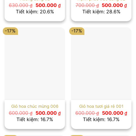
Giá
Giá
Giá
Giá
630.000
500.000
700.000
500.000
₫
₫
₫
₫
gốc
hiện
gốc
hiệ
Tiết kiệm: 20.6%
Tiết kiệm: 28.6%
là:
tại
là:
tại
630.000 ₫.
là:
700.000 ₫.
là:
500.000 ₫.
500
-17%
-17%
Giỏ hoa chúc mừng 006
Giỏ hoa tươi giá rẻ 001
Giá
Giá
Giá
Giá
600.000
500.000
600.000
500.000
₫
₫
₫
₫
gốc
hiện
gốc
hiệ
Tiết kiệm: 16.7%
Tiết kiệm: 16.7%
là:
tại
là:
tại
600.000 ₫.
là:
600.000 ₫.
là:
500.000 ₫.
500