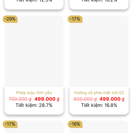
là:
tại
là:
tại
570.000 ₫.
là:
650.000 ₫.
là:
499.000 ₫.
545
-29%
-17%
Phép màu tình yêu
Hướng về phía mặt trời 02
Giá
Giá
Giá
Giá
700.000
499.000
600.000
499.000
₫
₫
₫
₫
gốc
hiện
gốc
hiệ
Tiết kiệm: 28.7%
Tiết kiệm: 16.8%
là:
tại
là:
tại
700.000 ₫.
là:
600.000 ₫.
là:
499.000 ₫.
499
-17%
-16%