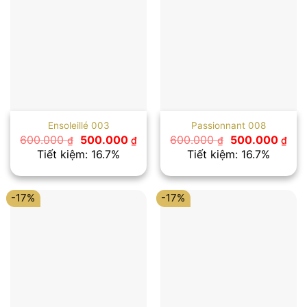
Ensoleillé 003
Passionnant 008
Giá
Giá
Giá
Giá
600.000
500.000
600.000
500.000
₫
₫
₫
₫
gốc
hiện
gốc
hiệ
Tiết kiệm: 16.7%
Tiết kiệm: 16.7%
là:
tại
là:
tại
600.000 ₫.
là:
600.000 ₫.
là:
500.000 ₫.
500
-17%
-17%