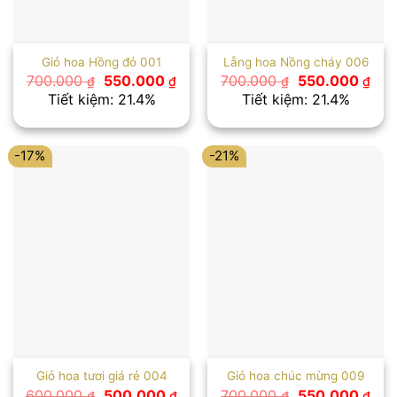
Giỏ hoa Hồng đỏ 001
Lẵng hoa Nồng cháy 006
Giá
Giá
Giá
Giá
700.000
550.000
700.000
550.000
₫
₫
₫
₫
gốc
hiện
gốc
hiện
Tiết kiệm: 21.4%
Tiết kiệm: 21.4%
là:
tại
là:
tại
700.000 ₫.
là:
700.000 ₫.
là:
550.000 ₫.
550
-17%
-21%
Giỏ hoa tươi giá rẻ 004
Giỏ hoa chúc mừng 009
Giá
Giá
Giá
Giá
600.000
500.000
700.000
550.000
₫
₫
₫
₫