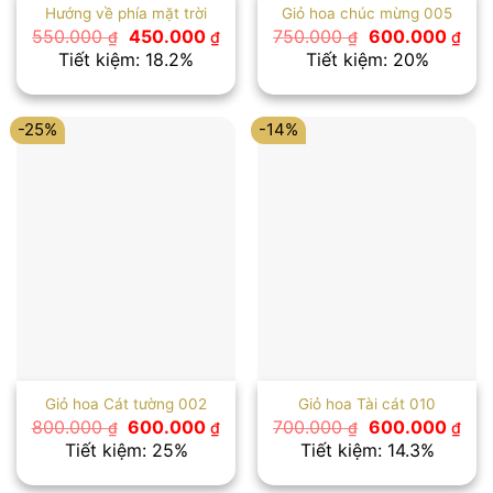
Hướng về phía mặt trời
Giỏ hoa chúc mừng 005
Giá
Giá
Giá
Giá
550.000
450.000
750.000
600.000
₫
₫
₫
₫
gốc
hiện
gốc
hiệ
Tiết kiệm: 18.2%
Tiết kiệm: 20%
là:
tại
là:
tại
550.000 ₫.
là:
750.000 ₫.
là:
450.000 ₫.
600
-25%
-14%
Giỏ hoa Cát tường 002
Giỏ hoa Tài cát 010
Giá
Giá
Giá
Giá
800.000
600.000
700.000
600.000
₫
₫
₫
₫
gốc
hiện
gốc
hiệ
Tiết kiệm: 25%
Tiết kiệm: 14.3%
là:
tại
là:
tại
800.000 ₫.
là:
700.000 ₫.
là: