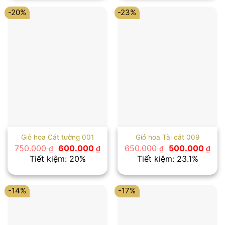
600.000 ₫.
600
-20%
-23%
Giỏ hoa Cát tường 001
Giỏ hoa Tài cát 009
Giá
Giá
Giá
Giá
750.000
600.000
650.000
500.000
₫
₫
₫
₫
gốc
hiện
gốc
hiệ
Tiết kiệm: 20%
Tiết kiệm: 23.1%
là:
tại
là:
tại
750.000 ₫.
là:
650.000 ₫.
là:
600.000 ₫.
500
-14%
-17%