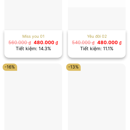
Miss you 01
Yêu đời 02
Giá
Giá
Giá
Giá
560.000
480.000
540.000
480.000
₫
₫
₫
₫
gốc
hiện
gốc
hiệ
Tiết kiệm: 14.3%
Tiết kiệm: 11.1%
là:
tại
là:
tại
560.000 ₫.
là:
540.000 ₫.
là:
480.000 ₫.
480
-16%
-13%