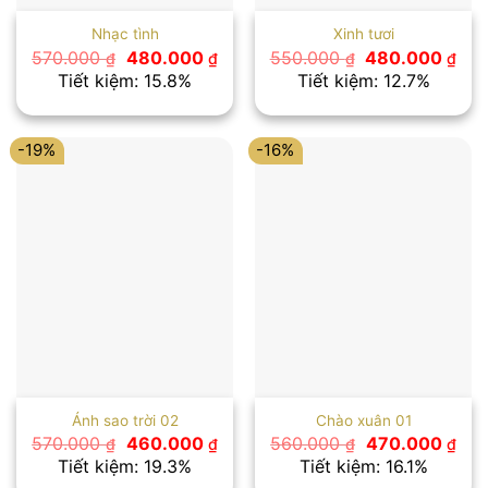
Nhạc tình
Xinh tươi
Giá
Giá
Giá
Giá
570.000
480.000
550.000
480.000
₫
₫
₫
₫
gốc
hiện
gốc
hiệ
Tiết kiệm: 15.8%
Tiết kiệm: 12.7%
là:
tại
là:
tại
570.000 ₫.
là:
550.000 ₫.
là:
480.000 ₫.
480
-19%
-16%
Ánh sao trời 02
Chào xuân 01
Giá
Giá
Giá
Giá
570.000
460.000
560.000
470.000
₫
₫
₫
₫
gốc
hiện
gốc
hiệ
Tiết kiệm: 19.3%
Tiết kiệm: 16.1%
là:
tại
là:
tại