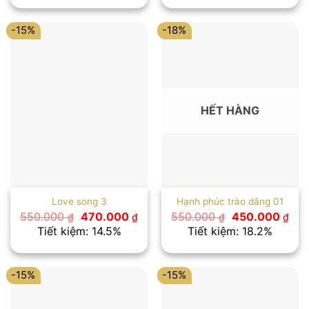
570.000 ₫.
là:
560.000 ₫.
là:
460.000 ₫.
470
-15%
-18%
HẾT HÀNG
Love song 3
Hạnh phúc trào dâng 01
Giá
Giá
Giá
Giá
550.000
470.000
550.000
450.000
₫
₫
₫
₫
gốc
hiện
gốc
hiệ
Tiết kiệm: 14.5%
Tiết kiệm: 18.2%
là:
tại
là:
tại
550.000 ₫.
là:
550.000 ₫.
là:
470.000 ₫.
450
-15%
-15%