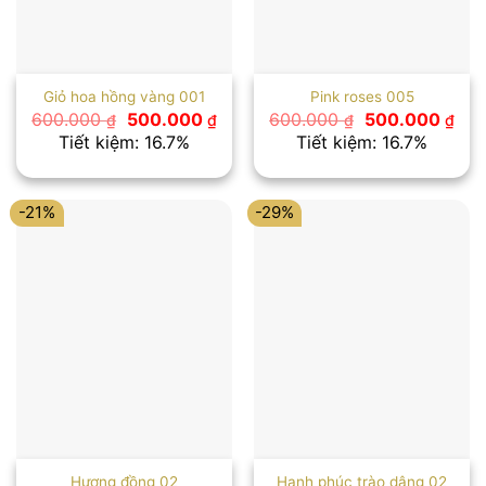
Giỏ hoa hồng vàng 001
Pink roses 005
Giá
Giá
Giá
Giá
600.000
500.000
600.000
500.000
₫
₫
₫
₫
gốc
hiện
gốc
hiệ
Tiết kiệm: 16.7%
Tiết kiệm: 16.7%
là:
tại
là:
tại
600.000 ₫.
là:
600.000 ₫.
là:
500.000 ₫.
500
-21%
-29%
Hương đồng 02
Hạnh phúc trào dâng 02