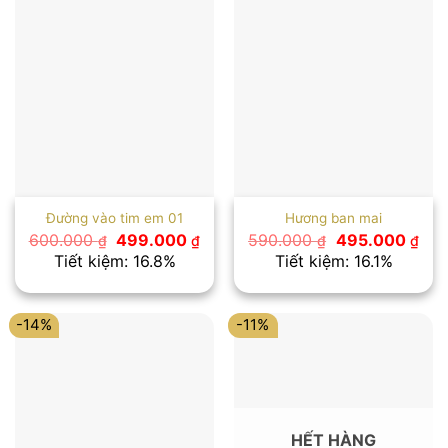
Đường vào tim em 01
Hương ban mai
Giá
Giá
Giá
Giá
600.000
499.000
590.000
495.000
₫
₫
₫
₫
gốc
hiện
gốc
hiệ
Tiết kiệm: 16.8%
Tiết kiệm: 16.1%
là:
tại
là:
tại
600.000 ₫.
là:
590.000 ₫.
là:
499.000 ₫.
495
-14%
-11%
HẾT HÀNG