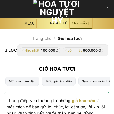
Skip
to
content
TRANG CHỦ
Chọn mẫu
MENU
Trang chủ
/
Giỏ hoa tươi
LỌC
₫
₫
Nhỏ nhất
400.000
Lớn nhất
600.000
GIỎ HOA TƯƠI
Mức giá giảm dần
Mức giá tăng dần
Sản phẩm mới nhất
Thông điệp yêu thương từ những
giỏ hoa tươi
là
một cách để bạn gửi lời chúc, lời cảm ơn, lời xin lỗi
hoặc lời tỏ tình đến người thân, bạn bè, đồng