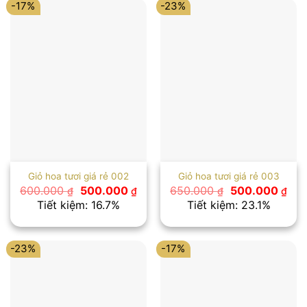
-17%
-23%
Giỏ hoa tươi giá rẻ 002
Giỏ hoa tươi giá rẻ 003
Giá
Giá
Giá
Giá
600.000
500.000
650.000
500.000
₫
₫
₫
₫
gốc
hiện
gốc
hiệ
Tiết kiệm: 16.7%
Tiết kiệm: 23.1%
là:
tại
là:
tại
600.000 ₫.
là:
650.000 ₫.
là:
500.000 ₫.
500
-23%
-17%