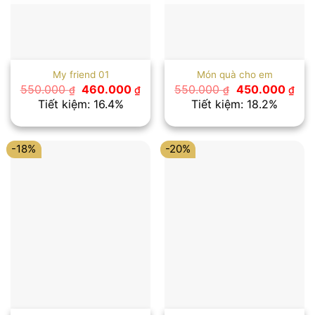
My friend 01
Món quà cho em
Giá
Giá
Giá
Giá
550.000
460.000
550.000
450.000
₫
₫
₫
₫
gốc
hiện
gốc
hiệ
Tiết kiệm: 16.4%
Tiết kiệm: 18.2%
là:
tại
là:
tại
550.000 ₫.
là:
550.000 ₫.
là:
460.000 ₫.
450
-18%
-20%