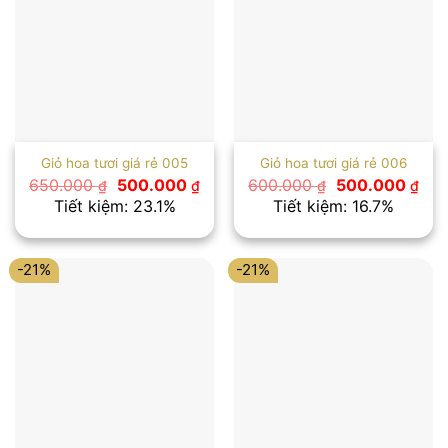
Giỏ hoa tươi giá rẻ 005
Giỏ hoa tươi giá rẻ 006
Giá
Giá
Giá
Giá
650.000
500.000
600.000
500.000
₫
₫
₫
₫
gốc
hiện
gốc
hiệ
Tiết kiệm: 23.1%
Tiết kiệm: 16.7%
là:
tại
là:
tại
650.000 ₫.
là:
600.000 ₫.
là:
500.000 ₫.
500
-21%
-21%