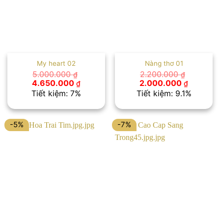
My heart 02
Nàng thơ 01
5.000.000
2.200.000
₫
₫
Giá
Giá
Giá
Giá
4.650.000
2.000.000
₫
₫
gốc
hiện
gốc
hiện
Tiết kiệm: 7%
Tiết kiệm: 9.1%
là:
tại
là:
tại
5.000.000 ₫.
là:
2.200.000 ₫.
là:
4.650.000 ₫.
2.000.00
-5%
-7%