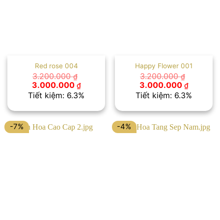
Red rose 004
Happy Flower 001
3.200.000
3.200.000
₫
₫
Giá
Giá
Giá
Giá
3.000.000
3.000.000
₫
₫
gốc
hiện
gốc
hiện
Tiết kiệm: 6.3%
Tiết kiệm: 6.3%
là:
tại
là:
tại
3.200.000 ₫.
là:
3.200.000 ₫.
là:
3.000.000 ₫.
3.000.00
-7%
-4%