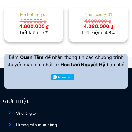
Me before you
The Luxury 01
4.300.000
4.600.000
₫
₫
Giá
Giá
Giá
Giá
4.000.000
4.380.000
₫
₫
gốc
hiện
gốc
hiện
Tiết kiệm: 7%
Tiết kiệm: 4.8%
là:
tại
là:
tại
4.300.000 ₫.
là:
4.600.000 ₫.
là:
4.000.000 ₫.
4.380.00
Bấm
Quan Tâm
để nhận thông tin các chương trình
khuyến mãi mới nhất từ
Hoa tươi Nguyệt Hỷ
bạn nhé!
GIỚI THIỆU
Về chúng tôi
Hướng dẫn mua hàng