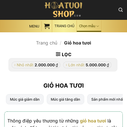
Skip
to
content
TRANG CHỦ
Chọn mẫu
MENU
Trang chủ
/
Giỏ hoa tươi
LỌC
₫
₫
Nhỏ nhất
2.000.000
Lớn nhất
5.000.000
GIỎ HOA TƯƠI
Mức giá giảm dần
Mức giá tăng dần
Sản phẩm mới nhất
Thông điệp yêu thương từ những
giỏ hoa tươi
là