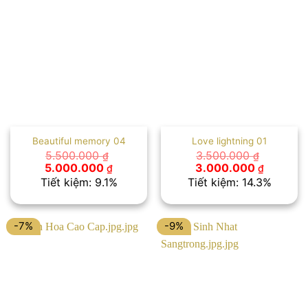
Beautiful memory 04
Love lightning 01
5.500.000
3.500.000
₫
₫
Giá
Giá
Giá
Giá
5.000.000
3.000.000
₫
₫
gốc
hiện
gốc
hiện
Tiết kiệm: 9.1%
Tiết kiệm: 14.3%
là:
tại
là:
tại
5.500.000 ₫.
là:
3.500.000 ₫.
là:
5.000.000 ₫.
3.000.00
-7%
-9%