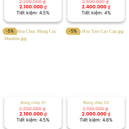
2.200.000
2.500.000
₫
₫
Giá
Giá
Giá
Giá
2.100.000
2.400.000
₫
₫
gốc
hiện
gốc
hiện
Tiết kiệm: 4.5%
Tiết kiệm: 4%
là:
tại
là:
tại
2.200.000 ₫.
là:
2.500.000 ₫.
là:
2.100.000 ₫.
2.400.00
-5%
-5%
Bùng cháy 01
Bùng cháy 02
2.200.000
2.100.000
₫
₫
Giá
Giá
Giá
Giá
2.100.000
2.000.000
₫
₫
gốc
hiện
gốc
hiện
Tiết kiệm: 4.5%
Tiết kiệm: 4.8%
là:
tại
là:
tại
2.200.000 ₫.
là:
2.100.000 ₫.
là: