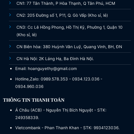
CN1: 77 Tân Thành, P Hòa Thạnh, Q Tân Phú, HCM
CN2: 205 Đường số 1, P11, Q. Gò Vấp (Kho sỉ, lẻ)
CN3: Cc Lê Hồng Phong, Hồ Thị Kỷ, Phường 1, Quận 10
(Kho sỉ, lẻ)
CN Biên hòa: 380 Huỳnh Văn Luỹ, Quang Vinh, BH, ĐN
CN Hà Nội: 2K Láng Hạ, Ba Đình Hà Nội.
Email: hoanguyethy@gmail.com
Hotline,Zalo: 0989.578.353 - 0934.123.036 -
0934.960.036
THÔNG TIN THANH TOÁN
Á Châu (ACB) - Nguyễn Thị Bích Nguyệt - STK:
249358339.
Vietcombank - Phan Thanh Khan - STK: 9934123036.