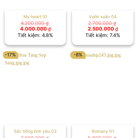
My heart 01
Vườn xuân 04
4.200.000
2.700.000
₫
₫
Giá
Giá
Giá
Giá
4.000.000
2.500.000
₫
₫
gốc
hiện
gốc
hiện
Tiết kiệm: 4.8%
Tiết kiệm: 7.4%
là:
tại
là:
tại
4.200.000 ₫.
là:
2.700.000 ₫.
là:
4.000.000 ₫.
2.500.00
-17%
-8%
Sắc hồng tình yêu 03
Romany 01
3.000.000
5.000.000