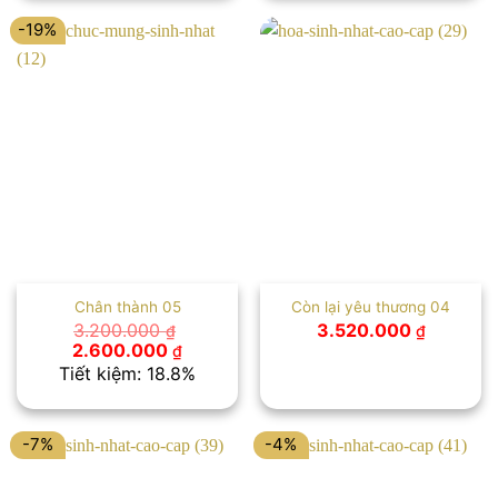
3.600.000 ₫.
3.550.00
-19%
Chân thành 05
Còn lại yêu thương 04
3.200.000
3.520.000
₫
₫
Giá
Giá
2.600.000
₫
gốc
hiện
Tiết kiệm: 18.8%
là:
tại
3.200.000 ₫.
là:
2.600.000 ₫.
-7%
-4%