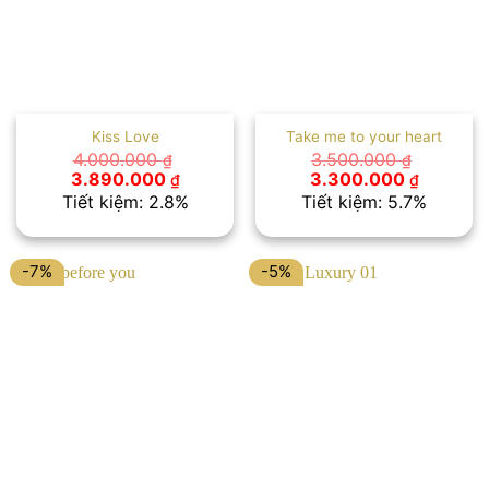
Kiss Love
Take me to your heart
4.000.000
3.500.000
₫
₫
Giá
Giá
Giá
Giá
3.890.000
3.300.000
₫
₫
gốc
hiện
gốc
hiện
Tiết kiệm: 2.8%
Tiết kiệm: 5.7%
là:
tại
là:
tại
4.000.000 ₫.
là:
3.500.000 ₫.
là:
3.890.000 ₫.
3.300.00
-7%
-5%