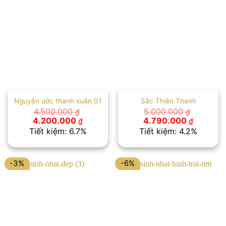
Nguyện ước thanh xuân 01
Sắc Thiên Thanh
4.500.000
5.000.000
₫
₫
Giá
Giá
Giá
Giá
4.200.000
4.790.000
₫
₫
gốc
hiện
gốc
hiện
Tiết kiệm: 6.7%
Tiết kiệm: 4.2%
là:
tại
là:
tại
4.500.000 ₫.
là:
5.000.000 ₫.
là:
4.200.000 ₫.
4.790.00
-3%
-6%