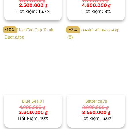
₫
₫
Giá
Giá
Giá
Giá
2.500.000
4.600.000
₫
₫
gốc
hiện
gốc
hiện
Tiết kiệm: 16.7%
Tiết kiệm: 8%
là:
tại
là:
tại
3.000.000 ₫.
là:
5.000.000 ₫.
là:
2.500.000 ₫.
4.600.00
-10%
-7%
Blue Sea 01
Better days
4.000.000
3.800.000
₫
₫
Giá
Giá
Giá
Giá
3.600.000
3.550.000
₫
₫
gốc
hiện
gốc
hiện
Tiết kiệm: 10%
Tiết kiệm: 6.6%
là:
tại
là:
tại
4.000.000 ₫.
là:
3.800.000 ₫.
là: