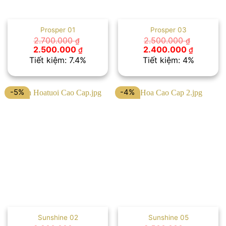
Prosper 01
Prosper 03
2.700.000
2.500.000
₫
₫
Giá
Giá
Giá
Giá
2.500.000
2.400.000
₫
₫
gốc
hiện
gốc
hiện
Tiết kiệm: 7.4%
Tiết kiệm: 4%
là:
tại
là:
tại
2.700.000 ₫.
là:
2.500.000 ₫.
là:
2.500.000 ₫.
2.400.00
-5%
-4%
Sunshine 02
Sunshine 05