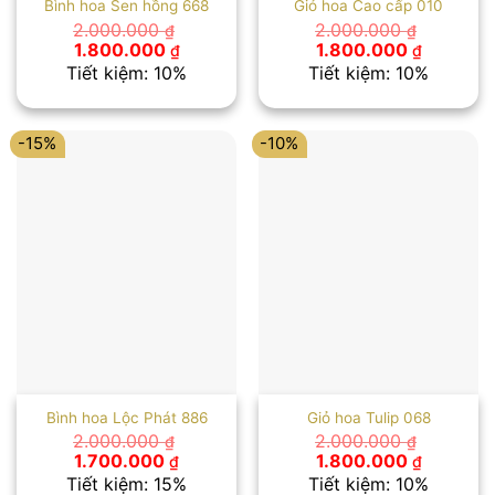
Bình hoa Sen hồng 668
Giỏ hoa Cao cấp 010
2.000.000
2.000.000
₫
₫
Giá
Giá
Giá
Giá
1.800.000
1.800.000
₫
₫
gốc
hiện
gốc
hiện
Tiết kiệm: 10%
Tiết kiệm: 10%
là:
tại
là:
tại
2.000.000 ₫.
là:
2.000.000 ₫.
là:
1.800.000 ₫.
1.800.00
-15%
-10%
Bình hoa Lộc Phát 886
Giỏ hoa Tulip 068
2.000.000
2.000.000
₫
₫
Giá
Giá
Giá
Giá
1.700.000
1.800.000
₫
₫
gốc
hiện
gốc
hiện
Tiết kiệm: 15%
Tiết kiệm: 10%
là:
tại
là:
tại