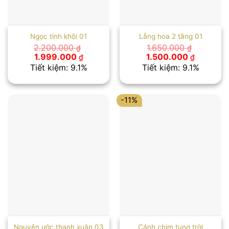
Ngọc tinh khôi 01
Lẵng hoa 2 tầng 01
2.200.000
1.650.000
₫
₫
Giá
Giá
Giá
Giá
1.999.000
1.500.000
₫
₫
gốc
hiện
gốc
hiện
Tiết kiệm: 9.1%
Tiết kiệm: 9.1%
là:
tại
là:
tại
2.200.000 ₫.
là:
1.650.000 ₫.
là:
1.999.000 ₫.
1.500.00
-11%
Nguyện ước thanh xuân 03
Cánh chim tung trời