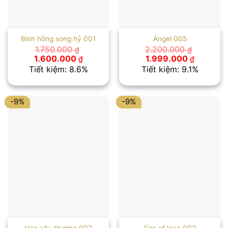
Bình hồng song hỷ 001
Angel 005
1.750.000
2.200.000
₫
₫
Giá
Giá
Giá
Giá
1.600.000
1.999.000
₫
₫
gốc
hiện
gốc
hiện
Tiết kiệm: 8.6%
Tiết kiệm: 9.1%
là:
tại
là:
tại
1.750.000 ₫.
là:
2.200.000 ₫.
là:
1.600.000 ₫.
1.999.00
-9%
-9%