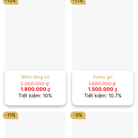
-10%
-11%
Bềnh bồng 02
Pretty girl
2.000.000
1.680.000
₫
₫
Giá
Giá
Giá
Giá
1.800.000
1.500.000
₫
₫
gốc
hiện
gốc
hiện
Tiết kiệm: 10%
Tiết kiệm: 10.7%
là:
tại
là:
tại
2.000.000 ₫.
là:
1.680.000 ₫.
là:
1.800.000 ₫.
1.500.00
-11%
-5%