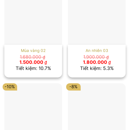
Mùa vàng 02
An nhiên 03
1.680.000
1.900.000
₫
₫
Giá
Giá
Giá
Giá
1.500.000
1.800.000
₫
₫
gốc
hiện
gốc
hiện
Tiết kiệm: 10.7%
Tiết kiệm: 5.3%
là:
tại
là:
tại
1.680.000 ₫.
là:
1.900.000 ₫.
là:
1.500.000 ₫.
1.800.00
-10%
-8%