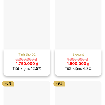
Tình thơ 02
Elegant
2.000.000
1.600.000
₫
₫
Giá
Giá
Giá
Giá
1.750.000
1.500.000
₫
₫
gốc
hiện
gốc
hiện
Tiết kiệm: 12.5%
Tiết kiệm: 6.3%
là:
tại
là:
tại
2.000.000 ₫.
là:
1.600.000 ₫.
là:
1.750.000 ₫.
1.500.00
-6%
-9%