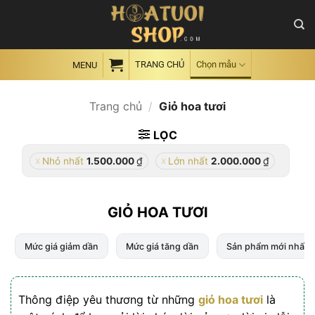
Skip
to
content
TRANG CHỦ
Chọn mẫu
MENU
Trang chủ
/
Giỏ hoa tươi
LỌC
₫
₫
Nhỏ nhất
1.500.000
Lớn nhất
2.000.000
GIỎ HOA TƯƠI
Mức giá giảm dần
Mức giá tăng dần
Sản phẩm mới nhất
Thông điệp yêu thương từ những
giỏ hoa tươi
là