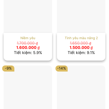
Niềm yêu
Tình yêu màu nắng 2
1.700.000
1.650.000
₫
₫
Giá
Giá
Giá
Giá
1.600.000
1.500.000
₫
₫
gốc
hiện
gốc
hiện
Tiết kiệm: 5.9%
Tiết kiệm: 9.1%
là:
tại
là:
tại
1.700.000 ₫.
là:
1.650.000 ₫.
là:
1.600.000 ₫.
1.500.00
-9%
-14%