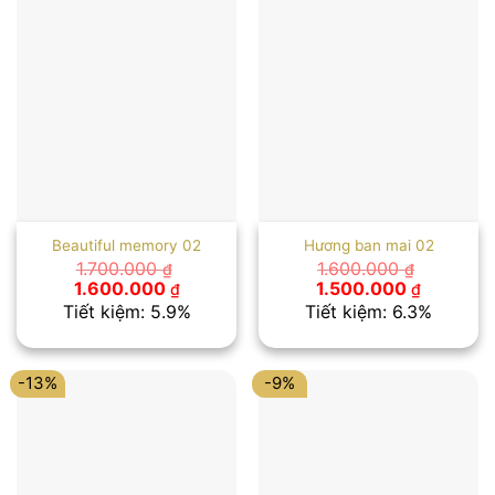
Beautiful memory 02
Hương ban mai 02
1.700.000
1.600.000
₫
₫
Giá
Giá
Giá
Giá
1.600.000
1.500.000
₫
₫
gốc
hiện
gốc
hiện
Tiết kiệm: 5.9%
Tiết kiệm: 6.3%
là:
tại
là:
tại
1.700.000 ₫.
là:
1.600.000 ₫.
là:
1.600.000 ₫.
1.500.00
-13%
-9%