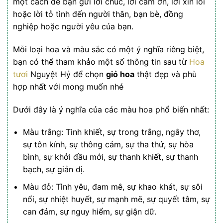
một cách để bạn gửi lời chúc, lời cảm ơn, lời xin lỗi
hoặc lời tỏ tình đến người thân, bạn bè, đồng
nghiệp hoặc người yêu của bạn.
Mỗi loại hoa và màu sắc có một ý nghĩa riêng biệt,
bạn có thể tham khảo một số thông tin sau từ
Hoa
tươi
Nguyệt Hỷ để chọn
giỏ hoa
thật đẹp và phù
hợp nhất với mong muốn nhé
Dưới đây là ý nghĩa của các màu hoa phổ biến nhất:
Màu trắng: Tinh khiết, sự trong trắng, ngây thơ,
sự tôn kính, sự thông cảm, sự tha thứ, sự hòa
bình, sự khởi đầu mới, sự thanh khiết, sự thanh
bạch, sự giản dị.
Màu đỏ: Tình yêu, đam mê, sự khao khát, sự sôi
nổi, sự nhiệt huyết, sự mạnh mẽ, sự quyết tâm, sự
can đảm, sự nguy hiểm, sự giận dữ.