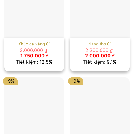
Khúc ca vàng 01
Nàng thơ 01
2.000.000
2.200.000
₫
₫
Giá
Giá
Giá
Giá
1.750.000
2.000.000
₫
₫
gốc
hiện
gốc
hiện
Tiết kiệm: 12.5%
Tiết kiệm: 9.1%
là:
tại
là:
tại
2.000.000 ₫.
là:
2.200.000 ₫.
là:
1.750.000 ₫.
2.000.00
-9%
-9%