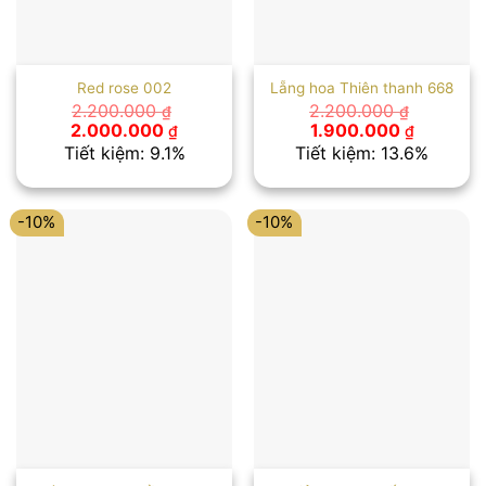
Red rose 002
Lẵng hoa Thiên thanh 668
2.200.000
2.200.000
₫
₫
Giá
Giá
Giá
Giá
2.000.000
1.900.000
₫
₫
gốc
hiện
gốc
hiện
Tiết kiệm: 9.1%
Tiết kiệm: 13.6%
là:
tại
là:
tại
2.200.000 ₫.
là:
2.200.000 ₫.
là:
2.000.000 ₫.
1.900.00
-10%
-10%