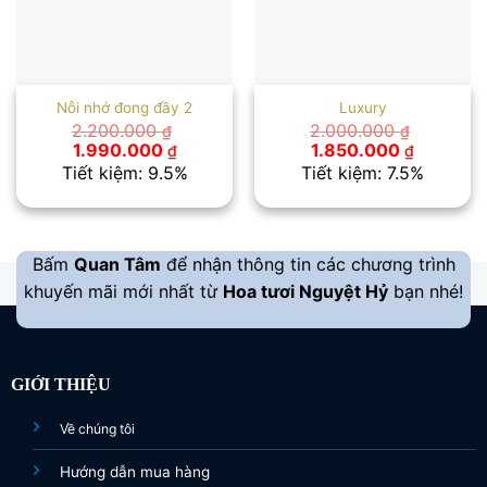
Nỗi nhớ đong đầy 2
Luxury
2.200.000
2.000.000
₫
₫
Giá
Giá
Giá
Giá
1.990.000
1.850.000
₫
₫
gốc
hiện
gốc
hiện
Tiết kiệm: 9.5%
Tiết kiệm: 7.5%
là:
tại
là:
tại
2.200.000 ₫.
là:
2.000.000 ₫.
là:
1.990.000 ₫.
1.850.00
Bấm
Quan Tâm
để nhận thông tin các chương trình
khuyến mãi mới nhất từ
Hoa tươi Nguyệt Hỷ
bạn nhé!
GIỚI THIỆU
Về chúng tôi
Hướng dẫn mua hàng