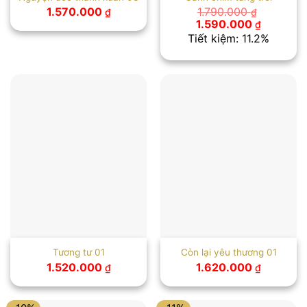
1.570.000
1.790.000
₫
₫
Giá
Giá
1.590.000
₫
gốc
hiện
Tiết kiệm: 11.2%
là:
tại
1.790.000 ₫.
là:
1.590.00
Tương tư 01
Còn lại yêu thương 01
1.520.000
1.620.000
₫
₫