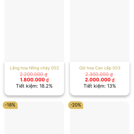
Lẵng hoa Nồng cháy 002
Giỏ hoa Cao cấp 003
2.200.000
2.300.000
₫
₫
Giá
Giá
Giá
Giá
1.800.000
2.000.000
₫
₫
gốc
hiện
gốc
hiện
Tiết kiệm: 18.2%
Tiết kiệm: 13%
là:
tại
là:
tại
2.200.000 ₫.
là:
2.300.000 ₫.
là:
1.800.000 ₫.
2.000.00
-18%
-20%