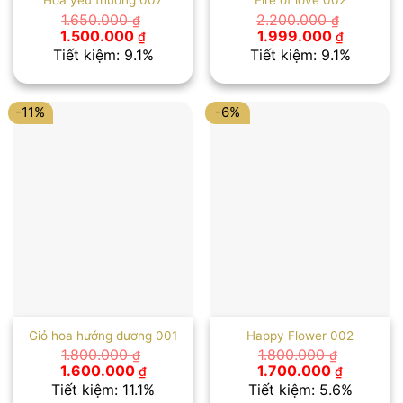
Hoa yêu thương 007
Fire of love 002
1.650.000
2.200.000
₫
₫
Giá
Giá
Giá
Giá
1.500.000
1.999.000
₫
₫
gốc
hiện
gốc
hiện
Tiết kiệm: 9.1%
Tiết kiệm: 9.1%
là:
tại
là:
tại
1.650.000 ₫.
là:
2.200.000 ₫.
là:
1.500.000 ₫.
1.999.00
-11%
-6%
Giỏ hoa hướng dương 001
Happy Flower 002
1.800.000
1.800.000
₫
₫
Giá
Giá
Giá
Giá
1.600.000
1.700.000
₫
₫
gốc
hiện
gốc
hiện
Tiết kiệm: 11.1%
Tiết kiệm: 5.6%
là:
tại
là:
tại