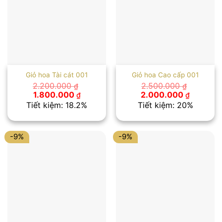
Giỏ hoa Tài cát 001
Giỏ hoa Cao cấp 001
2.200.000
2.500.000
₫
₫
Giá
Giá
Giá
Giá
1.800.000
2.000.000
₫
₫
gốc
hiện
gốc
hiện
Tiết kiệm: 18.2%
Tiết kiệm: 20%
là:
tại
là:
tại
2.200.000 ₫.
là:
2.500.000 ₫.
là:
1.800.000 ₫.
2.000.00
-9%
-9%