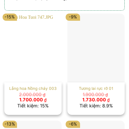
-15%
-9%
Lẵng hoa Nồng cháy 003
Tương lai rực rỡ 01
2.000.000
1.900.000
₫
₫
Giá
Giá
Giá
Giá
1.700.000
1.730.000
₫
₫
gốc
hiện
gốc
hiện
Tiết kiệm: 15%
Tiết kiệm: 8.9%
là:
tại
là:
tại
2.000.000 ₫.
là:
1.900.000 ₫.
là:
1.700.000 ₫.
1.730.00
-13%
-6%