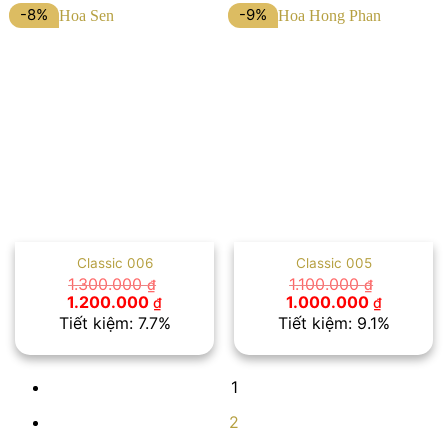
-8%
-9%
Classic 006
Classic 005
1.300.000
1.100.000
₫
₫
Giá
Giá
Giá
Giá
1.200.000
1.000.000
₫
₫
gốc
hiện
gốc
hiện
Tiết kiệm: 7.7%
Tiết kiệm: 9.1%
là:
tại
là:
tại
1.300.000 ₫.
là:
1.100.000 ₫.
là:
1.200.000 ₫.
1.000.00
1
2