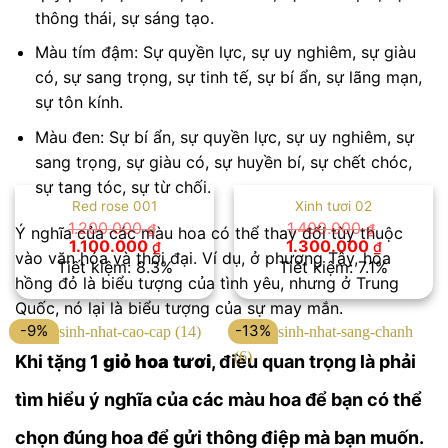
thông thái, sự sáng tạo.
Màu tím đậm: Sự quyền lực, sự uy nghiêm, sự giàu
có, sự sang trọng, sự tinh tế, sự bí ẩn, sự lãng mạn,
sự tôn kính.
Màu đen: Sự bí ẩn, sự quyền lực, sự uy nghiêm, sự
sang trọng, sự giàu có, sự huyền bí, sự chết chóc,
sự tang tóc, sự từ chối.
Red rose 001
Xinh tươi 02
1.200.000
1.400.000
₫
₫
Ý nghĩa của các màu hoa có thể thay đổi tùy thuộc
Giá
Giá
Giá
Giá
1.100.000
1.300.000
₫
₫
vào văn hóa và thời đại. Ví dụ, ở phương Tây, hoa
gốc
hiện
gốc
hiện
Tiết kiệm: 8.3%
Tiết kiệm: 7.1%
là:
tại
là:
tại
hồng đỏ là biểu tượng của tình yêu, nhưng ở Trung
1.200.000 ₫.
là:
1.400.000 ₫.
là:
Quốc, nó lại là biểu tượng của sự may mắn.
1.100.000 ₫.
1.300.00
-9%
-13%
Khi tặng 1
giỏ hoa tươi
, điều quan trọng là phải
tìm hiểu ý nghĩa của các màu hoa để bạn có thể
chọn đúng hoa để gửi thông điệp mà bạn muốn.