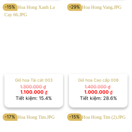
1.100.000 ₫.
1.200.00
-15%
-29%
Giỏ hoa Tài cát 003
Giỏ hoa Cao cấp 008
1.300.000
1.400.000
₫
₫
Giá
Giá
Giá
Giá
1.100.000
1.000.000
₫
₫
gốc
hiện
gốc
hiện
Tiết kiệm: 15.4%
Tiết kiệm: 28.6%
là:
tại
là:
tại
1.300.000 ₫.
là:
1.400.000 ₫.
là:
1.100.000 ₫.
1.000.00
-17%
-15%