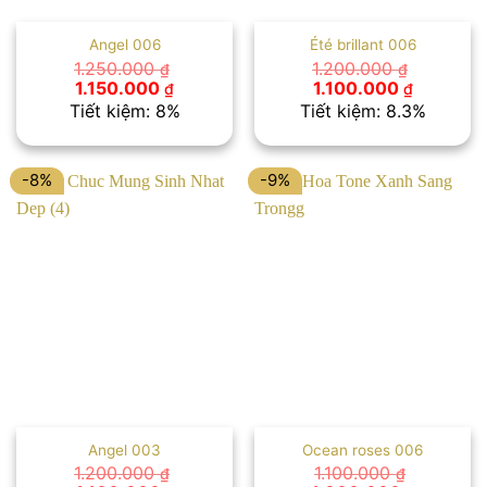
Angel 006
Été brillant 006
1.250.000
1.200.000
₫
₫
Giá
Giá
Giá
Giá
1.150.000
1.100.000
₫
₫
gốc
hiện
gốc
hiện
Tiết kiệm: 8%
Tiết kiệm: 8.3%
là:
tại
là:
tại
1.250.000 ₫.
là:
1.200.000 ₫.
là:
1.150.000 ₫.
1.100.000
-8%
-9%
Angel 003
Ocean roses 006
1.200.000
1.100.000
₫
₫