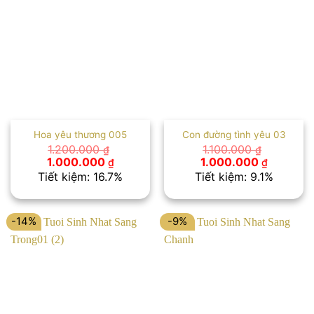
Hoa yêu thương 005
Con đường tình yêu 03
1.200.000
1.100.000
₫
₫
Giá
Giá
Giá
Giá
1.000.000
1.000.000
₫
₫
gốc
hiện
gốc
hiện
Tiết kiệm: 16.7%
Tiết kiệm: 9.1%
là:
tại
là:
tại
1.200.000 ₫.
là:
1.100.000 ₫.
là:
1.000.000 ₫.
1.000.00
-14%
-9%