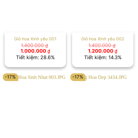
Giỏ hoa Xinh yêu 001
Giỏ hoa Xinh yêu 002
1.400.000
1.400.000
₫
₫
Giá
Giá
Giá
Giá
1.000.000
1.200.000
₫
₫
gốc
hiện
gốc
hiện
Tiết kiệm: 28.6%
Tiết kiệm: 14.3%
là:
tại
là:
tại
1.400.000 ₫.
là:
1.400.000 ₫.
là:
1.000.000 ₫.
1.200.00
-17%
-17%