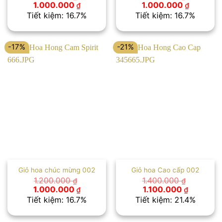
Giá
Giá
Giá
Giá
1.000.000
1.000.000
₫
₫
gốc
hiện
gốc
hiện
Tiết kiệm: 16.7%
Tiết kiệm: 16.7%
là:
tại
là:
tại
1.200.000 ₫.
là:
1.200.000 ₫.
là:
1.000.000 ₫.
1.000.00
-17%
-21%
Giỏ hoa chúc mừng 002
Giỏ hoa Cao cấp 002
1.200.000
1.400.000
₫
₫
Giá
Giá
Giá
Giá
1.000.000
1.100.000
₫
₫
gốc
hiện
gốc
hiện
Tiết kiệm: 16.7%
Tiết kiệm: 21.4%
là:
tại
là:
tại
1.200.000 ₫.
là:
1.400.000 ₫.
là:
1.000.000 ₫.
1.100.000