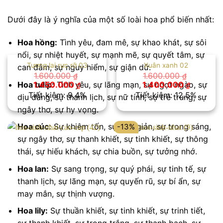
Dưới đây là ý nghĩa của một số loài hoa phổ biến nhất:
Hoa hồng:
Tình yêu, đam mê, sự khao khát, sự sôi
nổi, sự nhiệt huyết, sự mạnh mẽ, sự quyết tâm, sự
Tương lai rực rỡ 03
Xuân xanh 02
can đảm, sự nguy hiểm, sự giận dữ.
1.600.000
1.600.000
₫
₫
Giá
Giá
Giá
Giá
Hoa tulip:
Tình yêu, sự lãng mạn, sự ngọt ngào, sự
1.450.000
1.400.000
₫
₫
gốc
hiện
gốc
hiện
Tiết kiệm: 9.4%
Tiết kiệm: 12.5%
dịu dàng, sự thanh lịch, sự nữ tính, sự trẻ trung, sự
là:
tại
là:
tại
1.600.000 ₫.
là:
1.600.000 ₫.
là:
ngây thơ, sự hy vọng.
1.450.000 ₫.
1.400.00
Hoa cúc:
Sự khiêm tốn, sự đơn giản, sự trong sáng,
-13%
sự ngây thơ, sự thanh khiết, sự tinh khiết, sự thông
thái, sự hiếu khách, sự chia buồn, sự tưởng nhớ.
Hoa lan:
Sự sang trọng, sự quý phái, sự tinh tế, sự
thanh lịch, sự lãng mạn, sự quyến rũ, sự bí ẩn, sự
may mắn, sự thịnh vượng.
Hoa lily:
Sự thuần khiết, sự tinh khiết, sự trinh tiết,