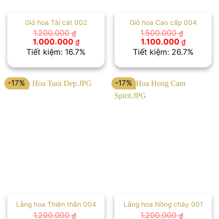
Giỏ hoa Tài cát 002
Giỏ hoa Cao cấp 004
1.200.000
1.500.000
₫
₫
Giá
Giá
Giá
Giá
1.000.000
1.100.000
₫
₫
gốc
hiện
gốc
hiện
Tiết kiệm: 16.7%
Tiết kiệm: 26.7%
là:
tại
là:
tại
1.200.000 ₫.
là:
1.500.000 ₫.
là:
1.000.000 ₫.
1.100.000
-17%
-17%
Lẵng hoa Thiên thần 004
Lẵng hoa Nồng cháy 001
1.200.000
1.200.000
₫
₫