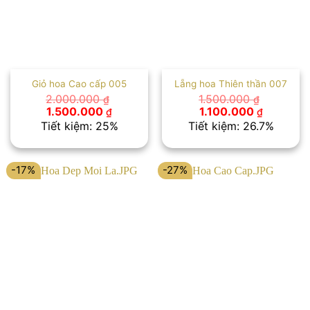
Giỏ hoa Cao cấp 005
Lẵng hoa Thiên thần 007
2.000.000
1.500.000
₫
₫
Giá
Giá
Giá
Giá
1.500.000
1.100.000
₫
₫
gốc
hiện
gốc
hiện
Tiết kiệm: 25%
Tiết kiệm: 26.7%
là:
tại
là:
tại
2.000.000 ₫.
là:
1.500.000 ₫.
là:
1.500.000 ₫.
1.100.000
-17%
-27%