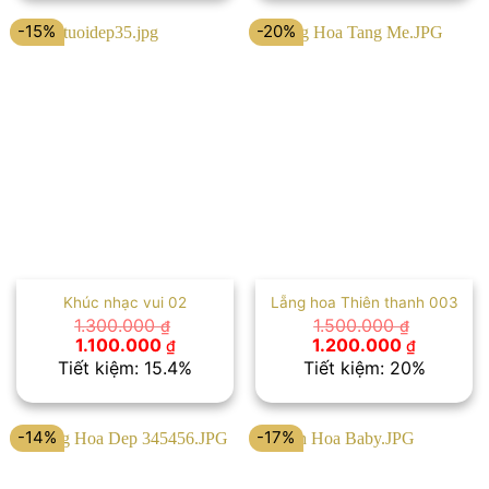
1.500.000 ₫.
1.000.00
-15%
-20%
Khúc nhạc vui 02
Lẵng hoa Thiên thanh 003
1.300.000
1.500.000
₫
₫
Giá
Giá
Giá
Giá
1.100.000
1.200.000
₫
₫
gốc
hiện
gốc
hiện
Tiết kiệm: 15.4%
Tiết kiệm: 20%
là:
tại
là:
tại
1.300.000 ₫.
là:
1.500.000 ₫.
là:
1.100.000 ₫.
1.200.00
-14%
-17%