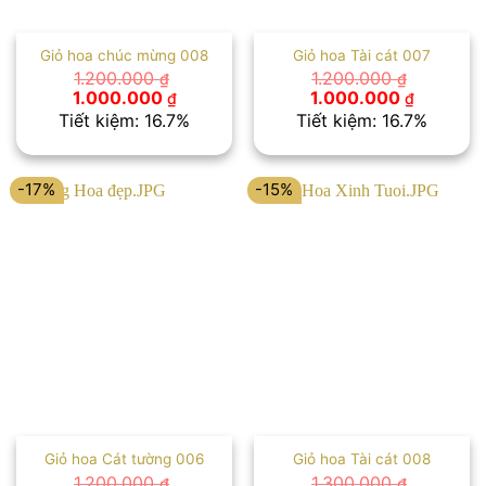
Giỏ hoa chúc mừng 008
Giỏ hoa Tài cát 007
1.200.000
1.200.000
₫
₫
Giá
Giá
Giá
Giá
1.000.000
1.000.000
₫
₫
gốc
hiện
gốc
hiện
Tiết kiệm: 16.7%
Tiết kiệm: 16.7%
là:
tại
là:
tại
1.200.000 ₫.
là:
1.200.000 ₫.
là:
1.000.000 ₫.
1.000.00
-17%
-15%
Giỏ hoa Cát tường 006
Giỏ hoa Tài cát 008
1.200.000
1.300.000
₫
₫