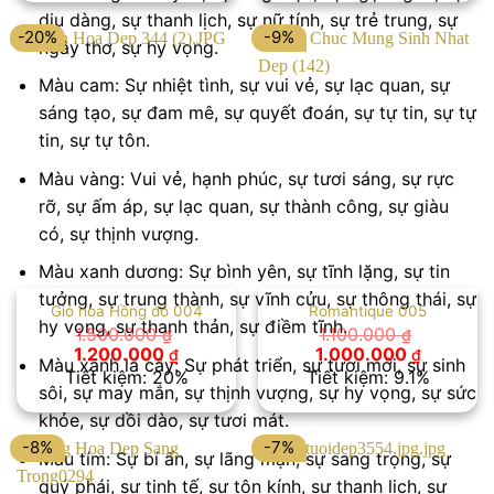
1.100.000 ₫.
1.200.00
dịu dàng, sự thanh lịch, sự nữ tính, sự trẻ trung, sự
-20%
-9%
ngây thơ, sự hy vọng.
Màu cam: Sự nhiệt tình, sự vui vẻ, sự lạc quan, sự
sáng tạo, sự đam mê, sự quyết đoán, sự tự tin, sự tự
tin, sự tự tôn.
Màu vàng: Vui vẻ, hạnh phúc, sự tươi sáng, sự rực
rỡ, sự ấm áp, sự lạc quan, sự thành công, sự giàu
có, sự thịnh vượng.
Màu xanh dương: Sự bình yên, sự tĩnh lặng, sự tin
tưởng, sự trung thành, sự vĩnh cửu, sự thông thái, sự
Giỏ hoa Hồng đỏ 004
Romantique 005
hy vọng, sự thanh thản, sự điềm tĩnh.
1.500.000
1.100.000
₫
₫
Giá
Giá
Giá
Giá
1.200.000
1.000.000
₫
₫
Màu xanh lá cây: Sự phát triển, sự tươi mới, sự sinh
gốc
hiện
gốc
hiện
Tiết kiệm: 20%
Tiết kiệm: 9.1%
là:
tại
là:
tại
sôi, sự may mắn, sự thịnh vượng, sự hy vọng, sự sức
1.500.000 ₫.
là:
1.100.000 ₫.
là:
khỏe, sự dồi dào, sự tươi mát.
1.200.000 ₫.
1.000.00
-8%
-7%
Màu tím: Sự bí ẩn, sự lãng mạn, sự sang trọng, sự
quý phái, sự tinh tế, sự tôn kính, sự thanh lịch, sự