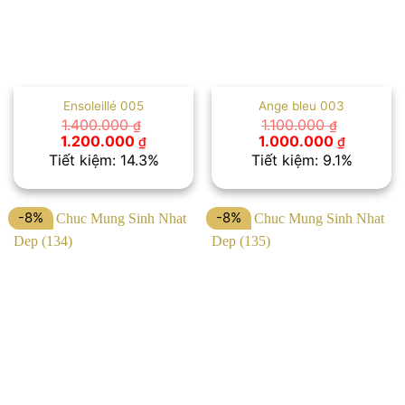
Ensoleillé 005
Ange bleu 003
1.400.000
1.100.000
₫
₫
Giá
Giá
Giá
Giá
1.200.000
1.000.000
₫
₫
gốc
hiện
gốc
hiện
Tiết kiệm: 14.3%
Tiết kiệm: 9.1%
là:
tại
là:
tại
1.400.000 ₫.
là:
1.100.000 ₫.
là:
1.200.000 ₫.
1.000.00
-8%
-8%