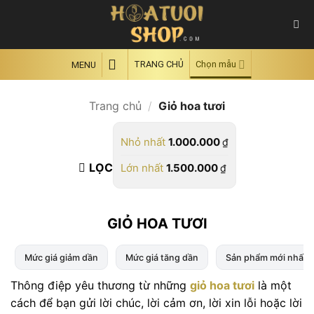
Skip
to
content
TRANG CHỦ
Chọn mẫu
MENU
Trang chủ
/
Giỏ hoa tươi
Nhỏ nhất
1.000.000
₫
LỌC
Lớn nhất
1.500.000
₫
GIỎ HOA TƯƠI
Mức giá giảm dần
Mức giá tăng dần
Sản phẩm mới nhất
Thông điệp yêu thương từ những
giỏ hoa tươi
là một
cách để bạn gửi lời chúc, lời cảm ơn, lời xin lỗi hoặc lời