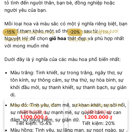
tỏ tình đến người thân, bạn bè, đồng nghiệp hoặc
người yêu của bạn.
Mỗi loại hoa và màu sắc có một ý nghĩa riêng biệt, bạn
có thể tham khảo một số thông tin sau từ
Hoa tươi
-15%
-20%
Nguyệt Hỷ để chọn
giỏ hoa
thật đẹp và phù hợp nhất
với mong muốn nhé
Dưới đây là ý nghĩa của các màu hoa phổ biến nhất:
Màu trắng: Tinh khiết, sự trong trắng, ngây thơ, sự
tôn kính, sự thông cảm, sự tha thứ, sự hòa bình, sự
khởi đầu mới, sự thanh khiết, sự thanh bạch, sự giản
dị.
Màu đỏ: Tình yêu, đam mê, sự khao khát, sự sôi nổi,
Lẵng hoa Nồng cháy 005
Lẵng hoa Nồng cháy 004
1.300.000
1.500.000
₫
₫
sự nhiệt huyết, sự mạnh mẽ, sự quyết tâm, sự can
Giá
Giá
Giá
Giá
1.100.000
1.200.000
₫
₫
đảm, sự nguy hiểm, sự giận dữ.
gốc
hiện
gốc
hiện
Tiết kiệm: 15.4%
Tiết kiệm: 20%
là:
tại
là:
tại
Màu hồng: Tình yêu, sự lãng mạn, sự ngọt ngào, sự
1.300.000 ₫.
là:
1.500.000 ₫.
là: