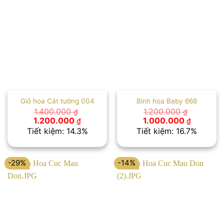
Giỏ hoa Cát tường 004
Bình hoa Baby 668
1.400.000
1.200.000
₫
₫
Giá
Giá
Giá
Giá
1.200.000
1.000.000
₫
₫
gốc
hiện
gốc
hiện
Tiết kiệm: 14.3%
Tiết kiệm: 16.7%
là:
tại
là:
tại
1.400.000 ₫.
là:
1.200.000 ₫.
là:
1.200.000 ₫.
1.000.00
-29%
-14%