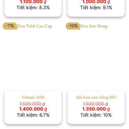
Giá
Giá
Giá
Giá
1.100.000
1.000.000
₫
₫
gốc
hiện
gốc
hiện
Tiết kiệm: 8.3%
Tiết kiệm: 9.1%
là:
tại
là:
tại
1.200.000 ₫.
là:
1.100.000 ₫.
là:
1.100.000 ₫.
1.000.00
-7%
-10%
Classic 009
Giỏ hoa sen hồng 001
1.500.000
1.500.000
₫
₫
Giá
Giá
Giá
Giá
1.400.000
1.350.000
₫
₫
gốc
hiện
gốc
hiện
Tiết kiệm: 6.7%
Tiết kiệm: 10%
là:
tại
là:
tại
1.500.000 ₫.
là:
1.500.000 ₫.
là:
1.400.000 ₫.
1.350.00