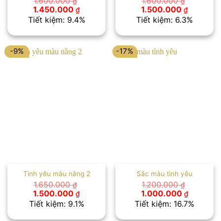
1.600.000
1.600.000
₫
₫
Giá
Giá
Giá
Giá
1.450.000
1.500.000
₫
₫
gốc
hiện
gốc
hiện
Tiết kiệm: 9.4%
Tiết kiệm: 6.3%
là:
tại
là:
tại
1.600.000 ₫.
là:
1.600.000 ₫.
là:
1.450.000 ₫.
1.500.00
-9%
-17%
Tình yêu màu nắng 2
Sắc màu tình yêu
1.650.000
1.200.000
₫
₫
Giá
Giá
Giá
Giá
1.500.000
1.000.000
₫
₫
gốc
hiện
gốc
hiện
Tiết kiệm: 9.1%
Tiết kiệm: 16.7%
là:
tại
là:
tại
1.650.000 ₫.
là:
1.200.000 ₫.
là: