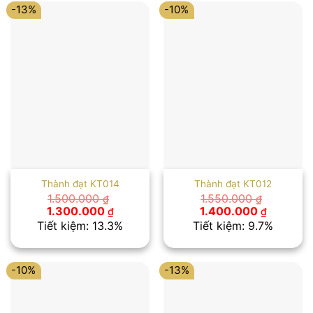
-13%
-10%
Thành đạt KT014
Thành đạt KT012
1.500.000
1.550.000
₫
₫
Giá
Giá
Giá
Giá
1.300.000
1.400.000
₫
₫
gốc
hiện
gốc
hiện
Tiết kiệm: 13.3%
Tiết kiệm: 9.7%
là:
tại
là:
tại
1.500.000 ₫.
là:
1.550.000 ₫.
là:
1.300.000 ₫.
1.400.00
-10%
-13%