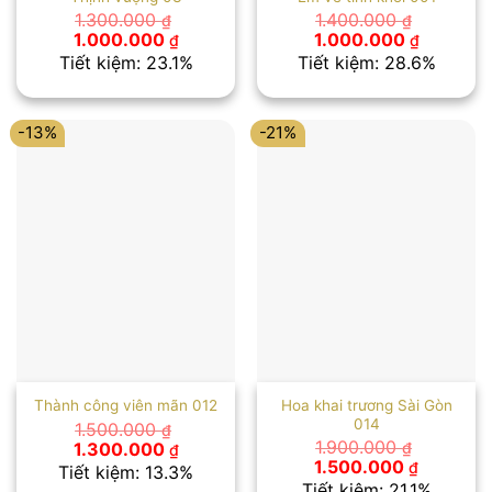
1.300.000
1.400.000
₫
₫
Giá
Giá
Giá
Giá
1.000.000
1.000.000
₫
₫
gốc
hiện
gốc
hiện
Tiết kiệm: 23.1%
Tiết kiệm: 28.6%
là:
tại
là:
tại
1.300.000 ₫.
là:
1.400.000 ₫.
là:
1.000.000 ₫.
1.000.00
-13%
-21%
Hoa khai trương Sài Gòn
Thành công viên mãn 012
014
1.500.000
₫
Giá
Giá
1.900.000
1.300.000
₫
₫
gốc
hiện
Giá
Giá
1.500.000
₫
Tiết kiệm: 13.3%
là:
tại
gốc
hiện
Tiết kiệm: 21.1%