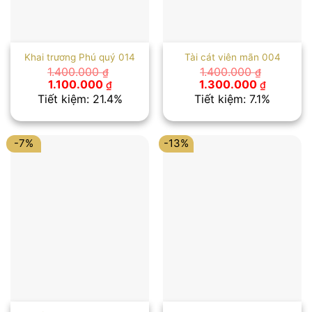
Khai trương Phú quý 014
Tài cát viên mãn 004
1.400.000
1.400.000
₫
₫
Giá
Giá
Giá
Giá
1.100.000
1.300.000
₫
₫
gốc
hiện
gốc
hiện
Tiết kiệm: 21.4%
Tiết kiệm: 7.1%
là:
tại
là:
tại
1.400.000 ₫.
là:
1.400.000 ₫.
là:
1.100.000 ₫.
1.300.00
-7%
-13%