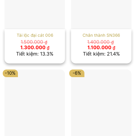
Tài lộc đại cát 006
Chân thành SN366
1.500.000
1.400.000
₫
₫
Giá
Giá
Giá
Giá
1.300.000
1.100.000
₫
₫
gốc
hiện
gốc
hiện
Tiết kiệm: 13.3%
Tiết kiệm: 21.4%
là:
tại
là:
tại
1.500.000 ₫.
là:
1.400.000 ₫.
là:
1.300.000 ₫.
1.100.000
-10%
-6%