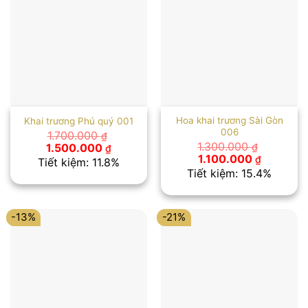
Hoa khai trương Sài Gòn
Khai trương Phú quý 001
006
1.700.000
₫
Giá
Giá
1.300.000
1.500.000
₫
₫
gốc
hiện
Giá
Giá
1.100.000
₫
Tiết kiệm: 11.8%
là:
tại
gốc
hiện
Tiết kiệm: 15.4%
1.700.000 ₫.
là:
là:
tại
1.500.000 ₫.
1.300.000 ₫.
là:
1.100.000
-13%
-21%