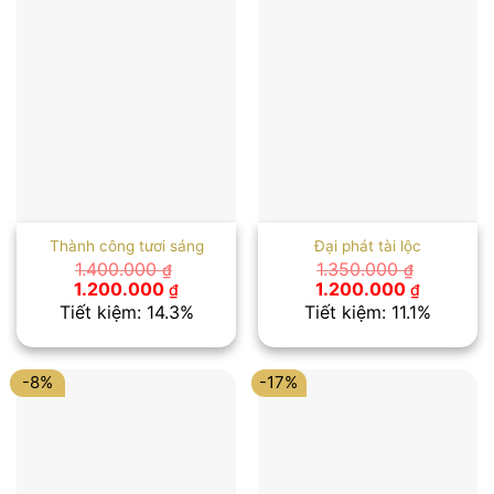
Thành công tươi sáng
Đại phát tài lộc
1.400.000
1.350.000
₫
₫
Giá
Giá
Giá
Giá
1.200.000
1.200.000
₫
₫
gốc
hiện
gốc
hiện
Tiết kiệm: 14.3%
Tiết kiệm: 11.1%
là:
tại
là:
tại
1.400.000 ₫.
là:
1.350.000 ₫.
là:
1.200.000 ₫.
1.200.00
-8%
-17%