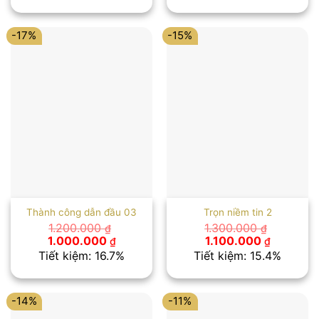
1.300.000 ₫.
là:
1.100.000 ₫.
là:
1.100.000 ₫.
1.000.00
-17%
-15%
Thành công dẫn đầu 03
Trọn niềm tin 2
1.200.000
1.300.000
₫
₫
Giá
Giá
Giá
Giá
1.000.000
1.100.000
₫
₫
gốc
hiện
gốc
hiện
Tiết kiệm: 16.7%
Tiết kiệm: 15.4%
là:
tại
là:
tại
1.200.000 ₫.
là:
1.300.000 ₫.
là:
1.000.000 ₫.
1.100.000
-14%
-11%