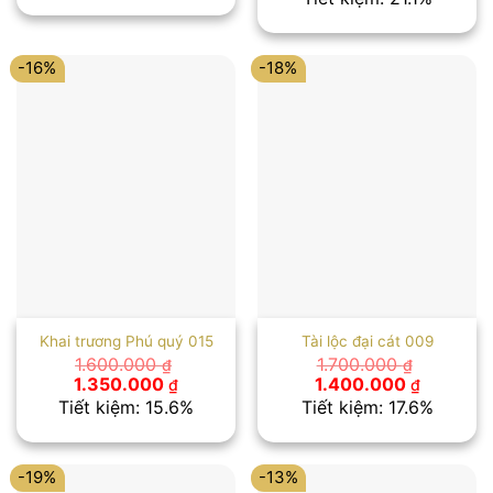
1.500.000 ₫.
là:
là:
tại
1.300.000 ₫.
1.900.000 ₫.
là:
1.500.00
-16%
-18%
Khai trương Phú quý 015
Tài lộc đại cát 009
1.600.000
1.700.000
₫
₫
Giá
Giá
Giá
Giá
1.350.000
1.400.000
₫
₫
gốc
hiện
gốc
hiện
Tiết kiệm: 15.6%
Tiết kiệm: 17.6%
là:
tại
là:
tại
1.600.000 ₫.
là:
1.700.000 ₫.
là:
1.350.000 ₫.
1.400.00
-19%
-13%