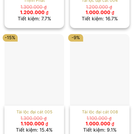
Thịnh Phát
Tài lộc đại cát 004
1.300.000
1.200.000
₫
₫
Giá
Giá
Giá
Giá
1.200.000
1.000.000
₫
₫
gốc
hiện
gốc
hiện
Tiết kiệm: 7.7%
Tiết kiệm: 16.7%
là:
tại
là:
tại
1.300.000 ₫.
là:
1.200.000 ₫.
là:
1.200.000 ₫.
1.000.00
-15%
-9%
Tài lộc đại cát 005
Tài lộc đại cát 008
1.300.000
1.100.000
₫
₫
Giá
Giá
Giá
Giá
1.100.000
1.000.000
₫
₫
gốc
hiện
gốc
hiện
Tiết kiệm: 15.4%
Tiết kiệm: 9.1%
là:
tại
là:
tại