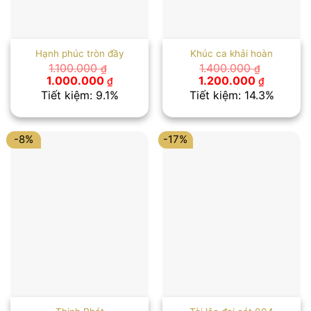
Hạnh phúc tròn đầy
Khúc ca khải hoàn
1.100.000
1.400.000
₫
₫
Giá
Giá
Giá
Giá
1.000.000
1.200.000
₫
₫
gốc
hiện
gốc
hiện
Tiết kiệm: 9.1%
Tiết kiệm: 14.3%
là:
tại
là:
tại
1.100.000 ₫.
là:
1.400.000 ₫.
là:
1.000.000 ₫.
1.200.00
-8%
-17%