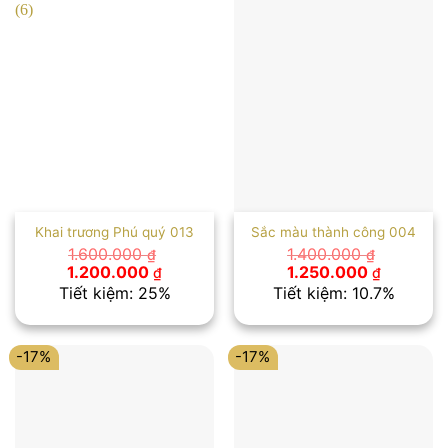
Khai trương Phú quý 013
Sắc màu thành công 004
1.600.000
1.400.000
₫
₫
Giá
Giá
Giá
Giá
1.200.000
1.250.000
₫
₫
gốc
hiện
gốc
hiện
Tiết kiệm: 25%
Tiết kiệm: 10.7%
là:
tại
là:
tại
1.600.000 ₫.
là:
1.400.000 ₫.
là:
1.200.000 ₫.
1.250.00
-17%
-17%