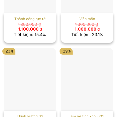
Thành công rực rỡ
Viên mãn
1.300.000
1.300.000
₫
₫
Giá
Giá
Giá
Giá
1.100.000
1.000.000
₫
₫
gốc
hiện
gốc
hiện
Tiết kiệm: 15.4%
Tiết kiệm: 23.1%
là:
tại
là:
tại
1.300.000 ₫.
là:
1.300.000 ₫.
là:
1.100.000 ₫.
1.000.00
-23%
-29%
Thịnh vượng 03
Em về tinh khôi 001