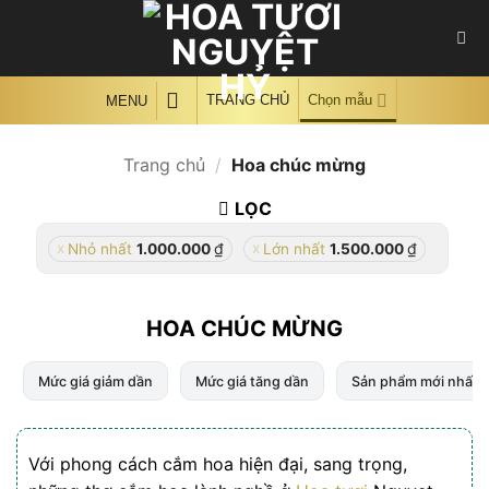
Skip
to
content
TRANG CHỦ
Chọn mẫu
MENU
Trang chủ
/
Hoa chúc mừng
LỌC
₫
₫
Nhỏ nhất
1.000.000
Lớn nhất
1.500.000
HOA CHÚC MỪNG
Mức giá giảm dần
Mức giá tăng dần
Sản phẩm mới nhất
Với phong cách cắm hoa hiện đại, sang trọng,