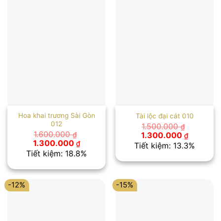
Hoa khai trương Sài Gòn
Tài lộc đại cát 010
012
1.500.000
₫
Giá
Giá
1.600.000
1.300.000
₫
₫
gốc
hiện
Giá
Giá
1.300.000
₫
Tiết kiệm: 13.3%
là:
tại
gốc
hiện
Tiết kiệm: 18.8%
1.500.000 ₫.
là:
là:
tại
1.300.00
1.600.000 ₫.
là:
1.300.000 ₫.
-12%
-15%