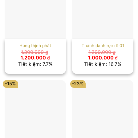
Hưng thịnh phát
Thành danh rực rỡ 01
1.300.000
1.200.000
₫
₫
Giá
Giá
Giá
Giá
1.200.000
1.000.000
₫
₫
gốc
hiện
gốc
hiện
Tiết kiệm: 7.7%
Tiết kiệm: 16.7%
là:
tại
là:
tại
1.300.000 ₫.
là:
1.200.000 ₫.
là:
1.200.000 ₫.
1.000.00
-15%
-23%