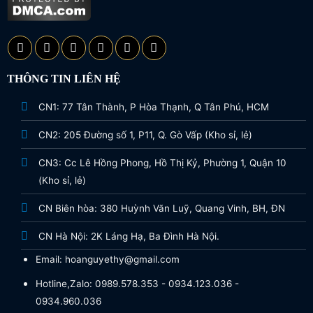
THÔNG TIN LIÊN HỆ
CN1: 77 Tân Thành, P Hòa Thạnh, Q Tân Phú, HCM
CN2: 205 Đường số 1, P11, Q. Gò Vấp (Kho sỉ, lẻ)
CN3: Cc Lê Hồng Phong, Hồ Thị Kỷ, Phường 1, Quận 10
(Kho sỉ, lẻ)
CN Biên hòa: 380 Huỳnh Văn Luỹ, Quang Vinh, BH, ĐN
CN Hà Nội: 2K Láng Hạ, Ba Đình Hà Nội.
Email: hoanguyethy@gmail.com
Hotline,Zalo: 0989.578.353 - 0934.123.036 -
0934.960.036