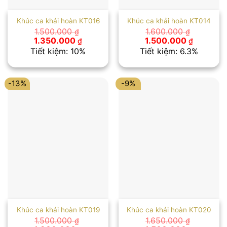
Khúc ca khải hoàn KT016
Khúc ca khải hoàn KT014
1.500.000
1.600.000
₫
₫
Giá
Giá
Giá
Giá
1.350.000
1.500.000
₫
₫
gốc
hiện
gốc
hiện
Tiết kiệm: 10%
Tiết kiệm: 6.3%
là:
tại
là:
tại
1.500.000 ₫.
là:
1.600.000 ₫.
là:
1.350.000 ₫.
1.500.00
-13%
-9%
Khúc ca khải hoàn KT019
Khúc ca khải hoàn KT020
1.500.000
1.650.000
₫
₫