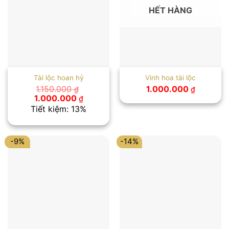
HẾT HÀNG
Tài lộc hoan hỷ
Vinh hoa tài lộc
1.150.000
1.000.000
₫
₫
Giá
Giá
1.000.000
₫
gốc
hiện
Tiết kiệm: 13%
là:
tại
1.150.000 ₫.
là:
1.000.000 ₫.
-9%
-14%