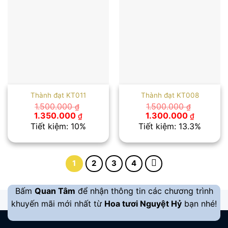
Thành đạt KT011
Thành đạt KT008
1.500.000
1.500.000
₫
₫
Giá
Giá
Giá
Giá
1.350.000
1.300.000
₫
₫
gốc
hiện
gốc
hiện
Tiết kiệm: 10%
Tiết kiệm: 13.3%
là:
tại
là:
tại
1.500.000 ₫.
là:
1.500.000 ₫.
là:
1.350.000 ₫.
1.300.00
1
2
3
4
Bấm
Quan Tâm
để nhận thông tin các chương trình
khuyến mãi mới nhất từ
Hoa tươi Nguyệt Hỷ
bạn nhé!