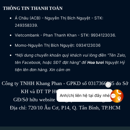
THÔNG TIN THANH TOÁN
Á Châu (ACB) - Nguyễn Thị Bích Nguyệt - STK:
249358339.
Vietcombank - Phan Thanh Khan - STK: 9934123036.
Momo-Nguyễn Thị Bích Nguyệt: 0934123036
*Nội dung chuyển khoản quý khách vui lòng điền "Tên Zalo,
tên Facebook, hoặc SĐT đặt hàng" để
Hoa tươi
Nguyệt Hỷ
tiện lên đơn hàng. Xin cảm ơn
Công ty TNHH Khang Phan - GPKD số 0317366885 do Sở
KH và ĐT TP HCM cấp ngày 04/07/2022
Anh/chị liên hệ tại đây nhé
GĐ/Sở hữu website Công ty TNHH Khang Phan
Địa chỉ: 720/10 Âu Cơ, P14, Q. Tân Bình, TP.HCM