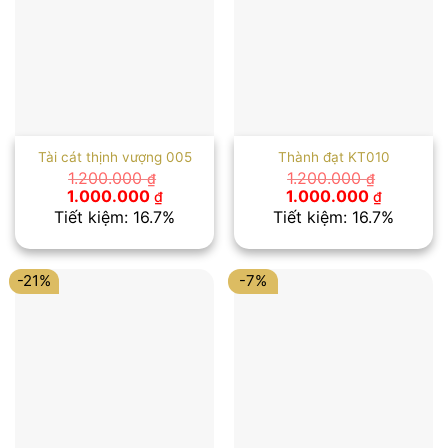
Tài cát thịnh vượng 005
Thành đạt KT010
1.200.000
1.200.000
₫
₫
Giá
Giá
Giá
Giá
1.000.000
1.000.000
₫
₫
gốc
hiện
gốc
hiện
Tiết kiệm: 16.7%
Tiết kiệm: 16.7%
là:
tại
là:
tại
1.200.000 ₫.
là:
1.200.000 ₫.
là:
1.000.000 ₫.
1.000.00
-21%
-7%