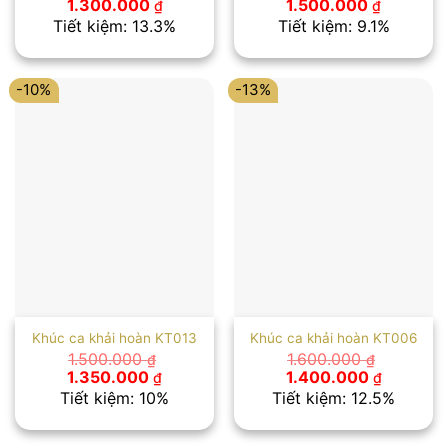
Giá
Giá
Giá
Giá
1.300.000
1.500.000
₫
₫
gốc
hiện
gốc
hiện
Tiết kiệm: 13.3%
Tiết kiệm: 9.1%
là:
tại
là:
tại
1.500.000 ₫.
là:
1.650.000 ₫.
là:
1.300.000 ₫.
1.500.00
-10%
-13%
Khúc ca khải hoàn KT013
Khúc ca khải hoàn KT006
1.500.000
1.600.000
₫
₫
Giá
Giá
Giá
Giá
1.350.000
1.400.000
₫
₫
gốc
hiện
gốc
hiện
Tiết kiệm: 10%
Tiết kiệm: 12.5%
là:
tại
là:
tại
1.500.000 ₫.
là:
1.600.000 ₫.
là:
1.350.000 ₫.
1.400.00