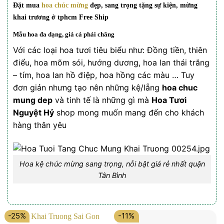
Đặt mua
hoa chúc mừng
đẹp, sang trọng tặng sự kiện, mừng
khai trương ở tphcm Free Ship
Mẫu hoa đa dạng, giá cả phải chăng
Với các loại hoa tươi tiêu biểu như: Đồng tiền, thiên
điểu, hoa mõm sói, hướng dương, hoa lan thái trắng
– tím, hoa lan hồ điệp, hoa hồng các màu … Tuy
đơn giản nhưng tạo nên những kệ/lẵng
hoa chuc
mung dep
và tinh tế là những gì mà
Hoa Tươi
Nguyệt Hỷ
shop mong muốn mang đến cho khách
hàng thân yêu
Hoa kệ chúc mừng sang trọng, nỗi bật giá rẻ nhất quận
Tân Bình
-25%
-11%