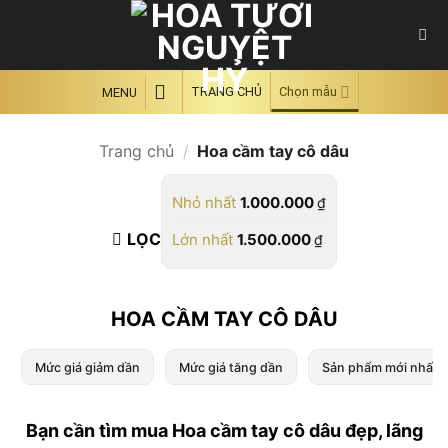
Skip
to
content
TRANG CHỦ
Chọn mẫu
MENU
Trang chủ
/
Hoa cầm tay cô dâu
Nhỏ nhất
1.000.000
₫
LỌC
Lớn nhất
1.500.000
₫
HOA CẦM TAY CÔ DÂU
Mức giá giảm dần
Mức giá tăng dần
Sản phẩm mới nhất
Bạn cần tìm mua Hoa cầm tay cô dâu đẹp, lãng