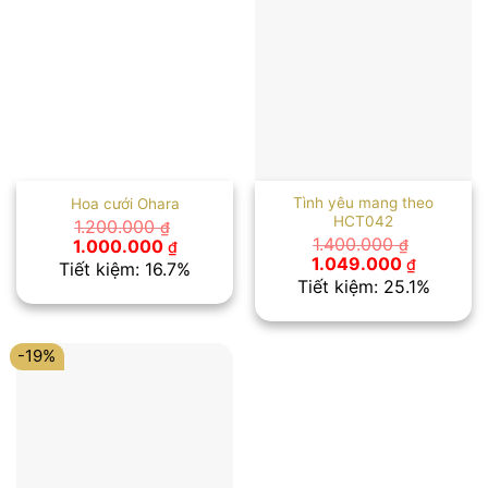
Tình yêu mang theo
Hoa cưới Ohara
HCT042
1.200.000
₫
Giá
Giá
1.400.000
1.000.000
₫
₫
gốc
hiện
Giá
Giá
1.049.000
₫
Tiết kiệm: 16.7%
là:
tại
gốc
hiện
Tiết kiệm: 25.1%
1.200.000 ₫.
là:
là:
tại
1.000.000 ₫.
1.400.000 ₫.
là:
1.049.00
-19%