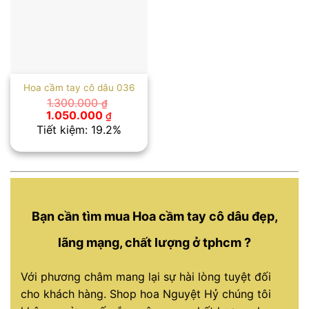
Hoa cầm tay cô dâu 036
1.300.000
₫
Giá
Giá
1.050.000
₫
gốc
hiện
Tiết kiệm: 19.2%
là:
tại
1.300.000 ₫.
là:
1.050.000 ₫.
Bạn cần tìm mua Hoa cầm tay cô dâu đẹp,
lãng mạng, chất lượng ở tphcm ?
Với phương châm mang lại sự hài lòng tuyệt đối
cho khách hàng. Shop hoa Nguyệt Hỷ chúng tôi