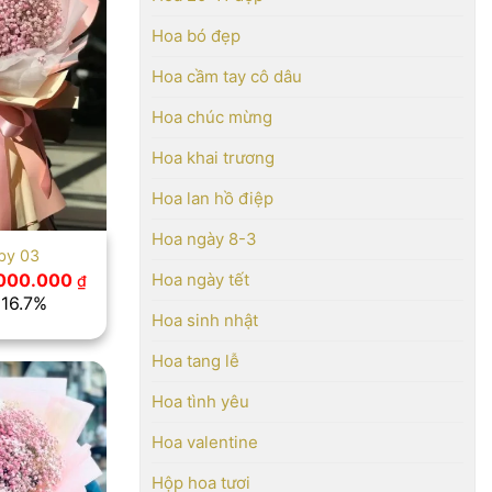
Hoa bó đẹp
Hoa cầm tay cô dâu
Hoa chúc mừng
Hoa khai trương
Hoa lan hồ điệp
Hoa ngày 8-3
by 03
ản phẩm bó
á
Giá
.000.000
Hoa ngày tết
₫
ốc
hiện
 16.7%
tại
Hoa sinh nhật
200.000 ₫.
là:
ìm thấy cho
1.000.000 ₫.
Hoa tang lễ
Hoa tình yêu
Hoa valentine
Hộp hoa tươi