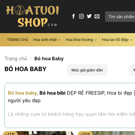
Skip
to
Tìm
content
kiếm:
TRANG CHỦ
Hoa sinh nhật
Hoa khai trương
Hoa lan hồ điệp
Trang chủ
/
Bó hoa Baby
BÓ HOA BABY
Mức giá giảm dần
Bó hoa baby
,
Bó hoa bibi
ĐẸP RẺ FREESIP, Hoa bi đẹp |
người yêu đẹp
Là những cụm từ khách hàng hay quan tâm tìm kiếm tr
-11%
-20%