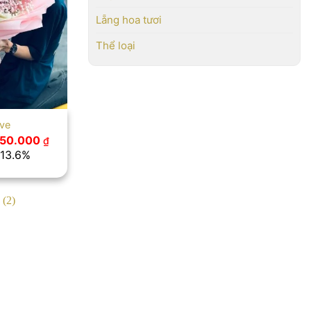
Lẵng hoa tươi
Thể loại
ove
iá
Giá
50.000
₫
ốc
hiện
 13.6%
:
tại
.100.000 ₫.
là:
950.000 ₫.