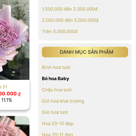
1.500.000 đến 2.000.000đ
2.000.000 đến 5.000.000đ
Trên 5.000.000đ
DANH MỤC SẢN PHẨM
Bình hoa tươi
Bó hoa Baby
e 01
Chậu hoa tươi
iá
Giá
00.000
₫
ốc
hiện
 11.1%
Giỏ hoa khai trương
:
tại
0.000 ₫.
là:
800.000 ₫.
Giỏ hoa tươi
Hoa 20-10 đẹp
Hoa 20-11 đẹp