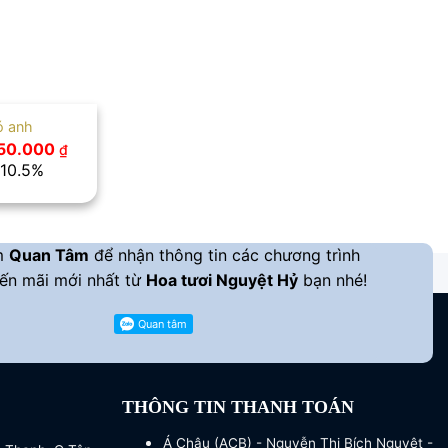
ó anh
iá
Giá
50.000
, hoa tặng
₫
ốc
hiện
 10.5%
:
tại
50.000 ₫.
là:
850.000 ₫.
m
Quan Tâm
để nhận thông tin các chương trình
ến mãi mới nhất từ
Hoa tươi Nguyệt Hỷ
bạn nhé!
THÔNG TIN THANH TOÁN
Á Châu (ACB) - Nguyễn Thị Bích Nguyệt -