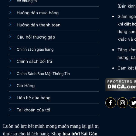
Về chúng tôi
(Bán kính
Hướng dẫn mua hàng
Giảm nga
khi
đặt h
Hướng dẫn thanh toán
dụng song
Câu hỏi thường gặp
khác và c
Chính sách giao hàng
Tặng kèm 
mừng, băn
Chính sách đổi trả
Cam kết 
Chính Sách Bảo Mật Thông Tin
Giỏ Hàng
Liên hệ cửa hàng
Tài khoản của tôi
Luôn nỗ lực hết mình mong muốn mang lại giá trị
thực sự cho khách hàng. Shop
hoa tươi
Sài Gòn