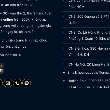
CN1: 77 Tân Thành, P Hò
 10km đơn trên 500k).
Phú, HCM
y 30k vào thứ 2, thứ 3 hàng tuần
CN2: 205 Đường số 1, P11,
oa online
trên 600k (không áp
sỉ, lẻ)
 song với chương trình giảm giá
ác ngày lễ, tết .v.v. )
CN3: Cc Lê Hồng Phong, H
Phường 1, Quận 10 (Kho sỉ,
phụ kiện trang trí (thiệp chúc
g rôn, chậu hoa,...)
CN Biên hòa: 380 Huỳnh 
Vinh, BH, ĐN
hài lòng 100%
CN Hà Nội: 2K Láng Hạ, B
Email: hoanguyethy@gmai
Hotline,Zalo: 0989.578.353
0934.123.036 - 0934.960