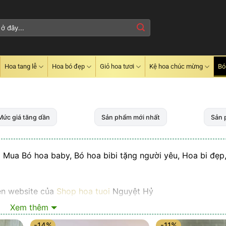
Hoa tang lễ
Hoa bó đẹp
Giỏ hoa tươi
Kệ hoa chúc mừng
Bó
Mức giá tăng dần
Sản phẩm mới nhất
Sản 
 Mua Bó hoa baby, Bó hoa bibi tặng người yêu, Hoa bi đẹp
ên website của
Shop hoa tuoi
Nguyệt Hỷ
Xem thêm
-14%
-11%