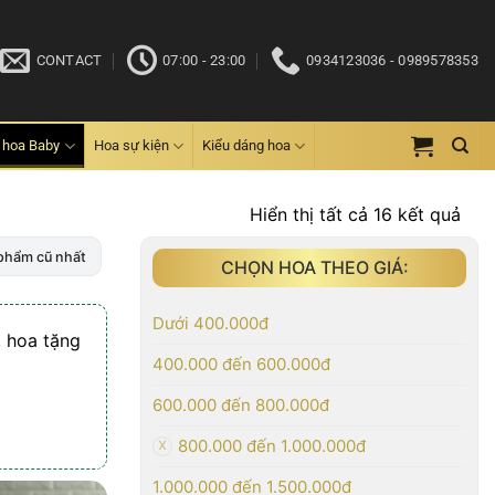
CONTACT
07:00 - 23:00
0934123036 - 0989578353
 hoa Baby
Hoa sự kiện
Kiểu dáng hoa
Đã
Hiển thị tất cả 16 kết quả
sắp
phẩm cũ nhất
CHỌN HOA THEO GIÁ:
xếp
the
mới
Dưới 400.000đ
, hoa tặng
nhấ
400.000 đến 600.000đ
600.000 đến 800.000đ
800.000 đến 1.000.000đ
1.000.000 đến 1.500.000đ