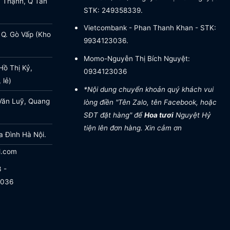
a Thạnh, Q Tân
STK: 249358339.
Vietcombank - Phan Thanh Khan - STK:
 Q. Gò Vấp (Kho
9934123036.
Momo-Nguyễn Thị Bích Nguyệt:
ồ Thị Kỷ,
0934123036
 lẻ)
*Nội dung chuyển khoản quý khách vui
Văn Luỹ, Quang
lòng điền "Tên Zalo, tên Facebook, hoặc
SĐT đặt hàng" để
Hoa tươi
Nguyệt Hỷ
tiện lên đơn hàng. Xin cảm ơn
a Đình Hà Nội.
l.com
 -
.036