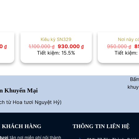
 màu hồng nhẹ nhàng, tinh tế
Kiêu kỳ SN329
Nơi này c
Giá
Giá
Giá
G
00
1.100.000
930.000
950.000
8
| Mua Bó hoa baby, Bó hoa bibi tặng người yêu, Hoa bi đẹp
₫
₫
₫
₫
hiện
gốc
hiện
g
Tiết kiệm: 15.5%
Tiết kiệm:
tại
là:
tại
là
0 ₫.
là:
1.100.000 ₫.
là:
9
850.000 ₫.
930.000 ₫.
Bấ
khuy
n Khuyến Mại
ích từ Hoa tươi Nguyệt Hỷ)
I KHÁCH HÀNG
THÔNG TIN LIÊN HỆ
tươi
tận nơi miễn phí nội thành