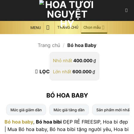
Skip
to
content
TRANG CHỦ
Chọn mẫu
MENU
Trang chủ
/
Bó hoa Baby
Nhỏ nhất
400.000
₫
LỌC
Lớn nhất
600.000
₫
BÓ HOA BABY
Mức giá giảm dần
Mức giá tăng dần
Sản phẩm mới nhất
Bó hoa baby
,
Bó hoa bibi
ĐẸP RẺ FREESIP, Hoa bi đẹp
| Mua Bó hoa baby, Bó hoa bibi tặng người yêu, Hoa bi