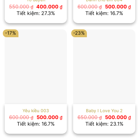
Giá
Giá
Giá
Giá
550.000
400.000
600.000
500.000
₫
₫
₫
₫
gốc
hiện
gốc
hiệ
Tiết kiệm: 27.3%
Tiết kiệm: 16.7%
là:
tại
là:
tại
550.000 ₫.
là:
600.000 ₫.
là:
400.000 ₫.
500
-17%
-23%
Yêu kiều 003
Baby I Love You 2
Giá
Giá
Giá
Giá
600.000
500.000
650.000
500.000
₫
₫
₫
₫
gốc
hiện
gốc
hiệ
Tiết kiệm: 16.7%
Tiết kiệm: 23.1%
là:
tại
là:
tại
600.000 ₫.
là:
650.000 ₫.
là:
500.000 ₫.
500