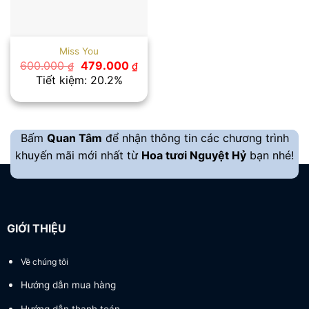
Miss You
Giá
Giá
600.000
479.000
₫
₫
gốc
hiện
Tiết kiệm: 20.2%
là:
tại
600.000 ₫.
là:
479.000 ₫.
Bấm
Quan Tâm
để nhận thông tin các chương trình
khuyến mãi mới nhất từ
Hoa tươi Nguyệt Hỷ
bạn nhé!
GIỚI THIỆU
Về chúng tôi
Hướng dẫn mua hàng
Hướng dẫn thanh toán