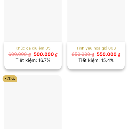
Khúc ca dịu êm 05
Tình yêu hoa gió 003
Giá
Giá
Giá
Giá
600.000
500.000
650.000
550.000
₫
₫
₫
₫
gốc
hiện
gốc
hiệ
Tiết kiệm: 16.7%
Tiết kiệm: 15.4%
là:
tại
là:
tại
600.000 ₫.
là:
650.000 ₫.
là:
500.000 ₫.
550
-20%