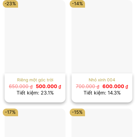
-23%
-14%
Riêng một góc trời
Nhỏ xinh 004
Giá
Giá
Giá
Giá
650.000
500.000
700.000
600.000
₫
₫
₫
₫
gốc
hiện
gốc
hiệ
Tiết kiệm: 23.1%
Tiết kiệm: 14.3%
là:
tại
là:
tại
650.000 ₫.
là:
700.000 ₫.
là:
500.000 ₫.
600
-17%
-15%