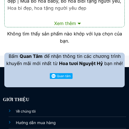
đẹp | Mua Bó hoa baby, Bó hoa bibi tặng người yêu,
Hoa bi đẹp, hoa tặng người yêu đẹp
Là những cụm từ khách hàng hay quan tâm tìm
Xem thêm
kiếm trên website của
Shop hoa tuoi
Nguyệt Hỷ
Không tìm thấy sản phẩm nào khớp với lựa chọn của
bạn.
Bấm
Quan Tâm
để nhận thông tin các chương trình
khuyến mãi mới nhất từ
Hoa tươi Nguyệt Hỷ
bạn nhé!
GIỚI THIỆU
Về chúng tôi
Hướng dẫn mua hàng