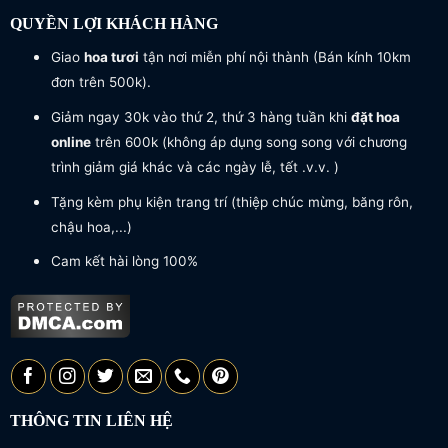
Những kiểu phối hoa và giấy gói đa dạng theo từng
QUYỀN LỢI KHÁCH HÀNG
nhu cầu khác nhau của khách hàng, giúp mọi người
Giao
hoa tươi
tận nơi miễn phí nội thành (Bán kính 10km
dễ dàng tìm thấy cho mình một bó hoa bibi ưng ý
đơn trên 500k).
nhất ngay trên website
Giảm ngay 30k vào thứ 2, thứ 3 hàng tuần khi
đặt hoa
online
trên 600k (không áp dụng song song với chương
trình giảm giá khác và các ngày lễ, tết .v.v. )
Tặng kèm phụ kiện trang trí (thiệp chúc mừng, băng rôn,
chậu hoa,...)
Cam kết hài lòng 100%
THÔNG TIN LIÊN HỆ