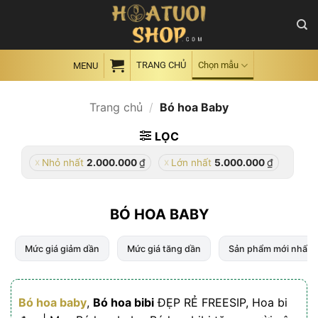
Skip
to
content
TRANG CHỦ
Chọn mẫu
MENU
Trang chủ
/
Bó hoa Baby
LỌC
₫
₫
Nhỏ nhất
2.000.000
Lớn nhất
5.000.000
BÓ HOA BABY
Mức giá giảm dần
Mức giá tăng dần
Sản phẩm mới nhất
Bó hoa baby
,
Bó hoa bibi
ĐẸP RẺ FREESIP, Hoa bi