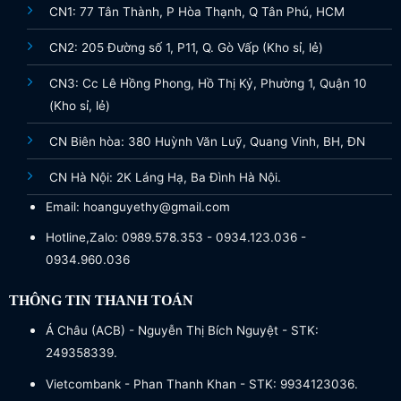
CN1: 77 Tân Thành, P Hòa Thạnh, Q Tân Phú, HCM
CN2: 205 Đường số 1, P11, Q. Gò Vấp (Kho sỉ, lẻ)
CN3: Cc Lê Hồng Phong, Hồ Thị Kỷ, Phường 1, Quận 10
(Kho sỉ, lẻ)
CN Biên hòa: 380 Huỳnh Văn Luỹ, Quang Vinh, BH, ĐN
CN Hà Nội: 2K Láng Hạ, Ba Đình Hà Nội.
Bo Hoa Baby màu hồng nhẹ nhàng, tinh tế
Email: hoanguyethy@gmail.com
Hotline,Zalo: 0989.578.353 - 0934.123.036 -
[Bó hoa baby, Bó hoa bibi ĐẸP RẺ FREESIP, Hoa bi
0934.960.036
đẹp | Mua Bó hoa baby, Bó hoa bibi tặng người yêu,
Hoa bi đẹp, hoa tặng người yêu đẹp]
THÔNG TIN THANH TOÁN
Á Châu (ACB) - Nguyễn Thị Bích Nguyệt - STK:
249358339.
Vietcombank - Phan Thanh Khan - STK: 9934123036.