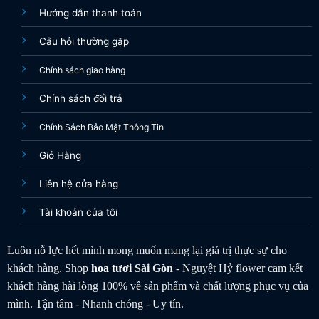
Hướng dẫn thanh toán
Câu hỏi thường gặp
Chính sách giao hàng
Chính sách đổi trả
Chính Sách Bảo Mật Thông Tin
Giỏ Hàng
Bó hoa Baby màu tím – biểu tượng của 1 tình yêu thủy
chung, bền chặc viên mãn. Món quà ý nghĩa trong các
Liên hệ cửa hàng
ngày kỷ niệm ngày cưới
Tài khoản của tôi
Vì thế chúng tôi đặt biệt chú tâm đến những sản
Luôn nỗ lực hết mình mong muốn mang lại giá trị thực sự cho
phẩm liên quan tới nhu cầu này và không ngừng
khách hàng. Shop
hoa tươi
Sài Gòn
- Nguyệt Hỷ flower cam kết
cho ra những sản phẩm bó hoa baby đẹp nhất, mới
khách hàng hài lòng 100% về sản phẩm và chất lượng phục vụ của
lạ và độc đáo nhất
mình. Tận tâm - Nhanh chóng - Uy tín.